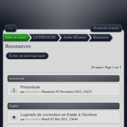
↓↓↓
Recherche avancée
Index du forum
LITTÉRATURE
Atelier d'Écriture
Ressources
Ressources
Écrire un nouveau sujet
10 sujets • Page
1
sur
1
Annonces
Préambule
par
neocobalt
» Dimanche 03 Novembre 2013, 21h23
Sujets
Logiciels de correction et d'aide à l'écriture
par
neocobalt
» Mardi 03 Mai 2011, 23h44