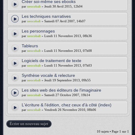
Créer soi-même ses ebooks
par
neocobalt
» Jeudi 30 Avril 2015, 12h04
Les techniques narratives
par
neocobalt
» Samedi 07 Avril 2007, 14h07
Les personnages
par
neocobalt
» Lundi 11 Novembre 2013, 08h36
Tableurs
par
neocobalt
» Lundi 11 Novembre 2013, 07h08
Logiciels de traitement de texte
par
neocobalt
» Lundi 11 Novembre 2013, 07h03
Synthèse vocale & relecture
par
neocobalt
» Jeudi 19 Septembre 2013, 09h55
Les sites web des éditeurs de l'imaginaire
par
neocobalt
» Samedi 27 Octobre 2007, 19h14
L'écriture & l'édition, chez ceux d'à côté (index)
par
neocobalt
» Vendredi 26 Novembre 2010, 08h06
Écrire un nouveau sujet
10 sujets • Page
1
sur
1