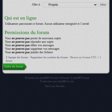
Aller à:
Qui est en ligne
Utilisateurs parcourant ce forum: Aucun utilisateur enregistré et 1 invité
Permissions du forum
Vous
ne pouvez pas
poster de nouveaux sujets
Vous
ne pouvez pas
répondre aux sujets
Vous
ne pouvez pas
éditer vos messages
Vous
ne pouvez pas
supprimer vos messages
Vous
ne pouvez pas
joindre des fichiers
L’équipe du forum
•
Supprimer les cookies du forum
•
Heures au format UTC + 1
heure
Index du forum
Propulsé par
phpBB
® Forum Software © phpBB Group
Traduction par
phpBB-fr.com
Style par
Artodia
.