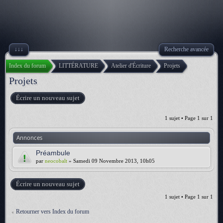
↓↓↓
Recherche avancée
Index du forum
LITTÉRATURE
Atelier d'Écriture
Projets
Projets
Écrire un nouveau sujet
1 sujet • Page
1
sur
1
Annonces
Préambule
par
neocobalt
» Samedi 09 Novembre 2013, 10h05
Écrire un nouveau sujet
1 sujet • Page
1
sur
1
Retourner vers Index du forum