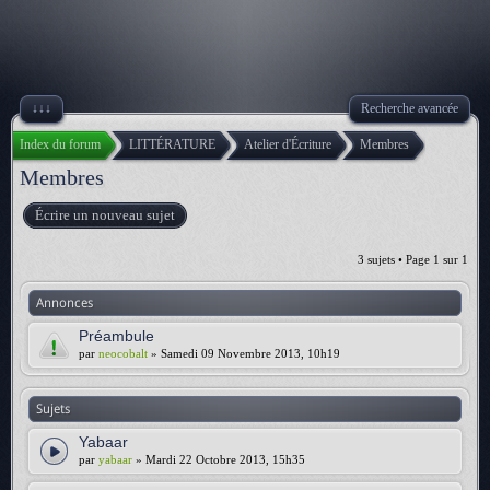
↓↓↓
Recherche avancée
Index du forum
LITTÉRATURE
Atelier d'Écriture
Membres
Membres
Écrire un nouveau sujet
3 sujets • Page
1
sur
1
Annonces
Préambule
par
neocobalt
» Samedi 09 Novembre 2013, 10h19
Sujets
Yabaar
par
yabaar
» Mardi 22 Octobre 2013, 15h35