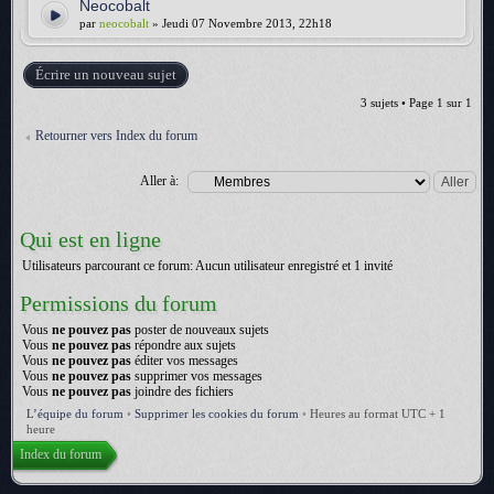
Neocobalt
par
neocobalt
» Jeudi 07 Novembre 2013, 22h18
Écrire un nouveau sujet
3 sujets • Page
1
sur
1
Retourner vers Index du forum
Aller à:
Qui est en ligne
Utilisateurs parcourant ce forum: Aucun utilisateur enregistré et 1 invité
Permissions du forum
Vous
ne pouvez pas
poster de nouveaux sujets
Vous
ne pouvez pas
répondre aux sujets
Vous
ne pouvez pas
éditer vos messages
Vous
ne pouvez pas
supprimer vos messages
Vous
ne pouvez pas
joindre des fichiers
L’équipe du forum
•
Supprimer les cookies du forum
•
Heures au format UTC + 1
heure
Index du forum