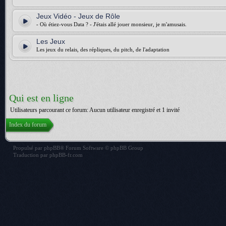
Jeux Vidéo - Jeux de Rôle
- Où étiez-vous Data ? - J'étais allé jouer monsieur, je m'amusais.
Les Jeux
Les jeux du relais, des répliques, du pitch, de l'adaptation
Qui est en ligne
Utilisateurs parcourant ce forum: Aucun utilisateur enregistré et 1 invité
Index du forum
Propulsé par
phpBB
® Forum Software © phpBB Group
Traduction par
phpBB-fr.com