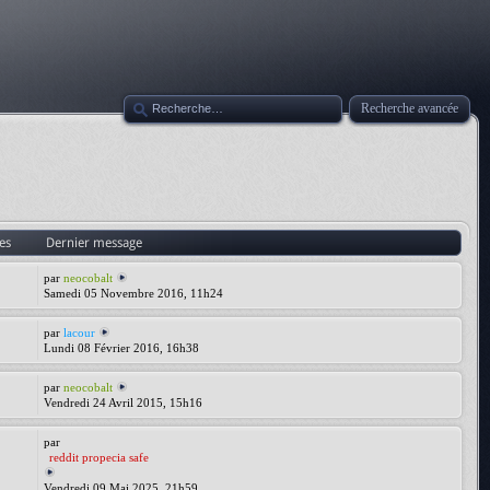
Recherche avancée
es
Dernier message
par
neocobalt
Samedi 05 Novembre 2016, 11h24
par
lacour
Lundi 08 Février 2016, 16h38
par
neocobalt
Vendredi 24 Avril 2015, 15h16
par
reddit propecia safe
Vendredi 09 Mai 2025, 21h59