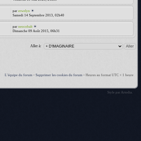
par
erwelyn
Samedi 14 Septembre 2013, 02h40
par
neocobalt
Dimanche 09 Août 2015, 06h31
Aller à:
L’équipe du forum
•
Supprimer les cookies du forum
•
Heures au format UTC + 1 heure
Style par
Artodia
.