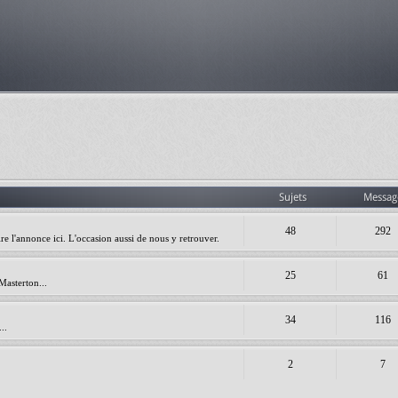
Sujets
Messag
48
292
re l'annonce ici. L'occasion aussi de nous y retrouver.
25
61
Masterton...
34
116
..
2
7