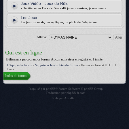
Jeux Vidéo - Jeux de Rôle
- Où étiez-vous Data ? - J'étais allé jouer monsieur, je m'amusais.
Les Jeux
Les jeux du relais, des répliques, du pitch, de l'adaptation
Aller à:
Qui est en ligne
Utilisateurs parcourant ce forum: Aucun utilisateur enregistré et 1 invité
L’équipe du forum
•
Supprimer les cookies du forum
•
Heures au format UTC + 1
heure
Index du forum
Propulsé par
phpBB
® Forum Software © phpBB Group
Traduction par
phpBB-fr.com
Style par
Artodia
.