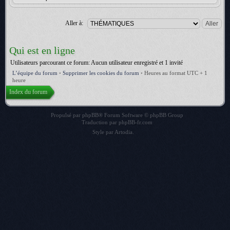
Aller à:
Qui est en ligne
Utilisateurs parcourant ce forum: Aucun utilisateur enregistré et 1 invité
L’équipe du forum
•
Supprimer les cookies du forum
•
Heures au format UTC + 1
heure
Index du forum
Propulsé par
phpBB
® Forum Software © phpBB Group
Traduction par
phpBB-fr.com
Style par
Artodia
.