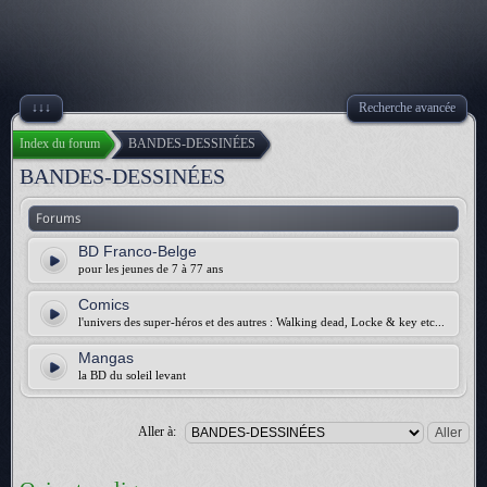
↓↓↓
Recherche avancée
Index du forum
BANDES-DESSINÉES
BANDES-DESSINÉES
Forums
BD Franco-Belge
pour les jeunes de 7 à 77 ans
Comics
l'univers des super-héros et des autres : Walking dead, Locke & key etc...
Mangas
la BD du soleil levant
Aller à: