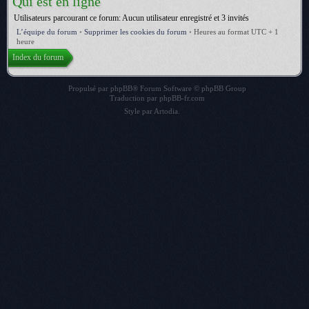
Qui est en ligne
Utilisateurs parcourant ce forum: Aucun utilisateur enregistré et 3 invités
L’équipe du forum
•
Supprimer les cookies du forum
•
Heures au format UTC + 1
heure
Index du forum
Propulsé par
phpBB
® Forum Software © phpBB Group
Traduction par
phpBB-fr.com
Style par
Artodia
.