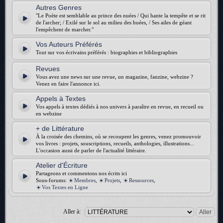
Autres Genres
"Le Poète est semblable au prince des nuées / Qui hante la tempête et se rit
de l'archer; / Exilé sur le sol au milieu des huées, / Ses ailes de géant
l'empêchent de marcher."
Vos Auteurs Préférés
Tout sur vos écrivains préférés : biographies et bibliographies
Revues
Vous avez une news sur une revue, un magazine, fanzine, webzine ?
Venez en faire l'annonce ici.
Appels à Textes
Vos appels à textes dédiés à nos univers à paraître en revue, en recueil ou
en webzine
+ de Littérature
À la croisée des chemins, où se recoupent les genres, venez promouvoir
vos livres : projets, souscriptions, recueils, anthologies, illustrations...
L'occasion aussi de parler de l'actualité littéraire.
Atelier d'Écriture
Partageons et commentons nos écrits ici
Sous-forums:
Membres
,
Projets
,
Ressources
,
Vos Textes en Ligne
Aller à: