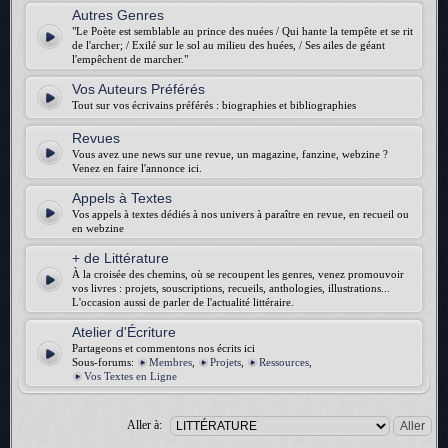
Autres Genres
"Le Poète est semblable au prince des nuées / Qui hante la tempête et se rit
de l'archer; / Exilé sur le sol au milieu des huées, / Ses ailes de géant
l'empêchent de marcher."
Vos Auteurs Préférés
Tout sur vos écrivains préférés : biographies et bibliographies
Revues
Vous avez une news sur une revue, un magazine, fanzine, webzine ?
Venez en faire l'annonce ici.
Appels à Textes
Vos appels à textes dédiés à nos univers à paraître en revue, en recueil ou
en webzine
+ de Littérature
À la croisée des chemins, où se recoupent les genres, venez promouvoir
vos livres : projets, souscriptions, recueils, anthologies, illustrations...
L'occasion aussi de parler de l'actualité littéraire.
Atelier d'Écriture
Partageons et commentons nos écrits ici
Sous-forums:
Membres
,
Projets
,
Ressources
,
Vos Textes en Ligne
Aller à: