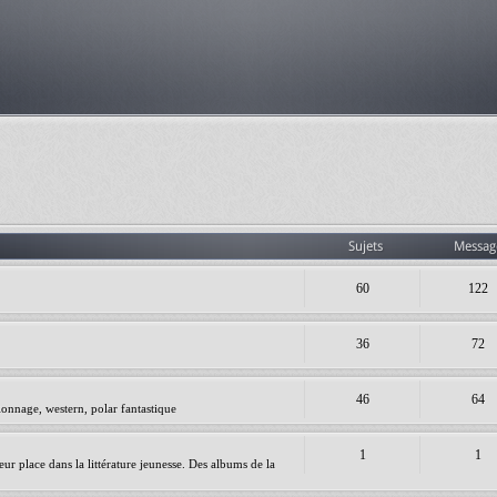
Sujets
Messag
60
122
36
72
46
64
ionnage, western, polar fantastique
1
1
leur place dans la littérature jeunesse. Des albums de la