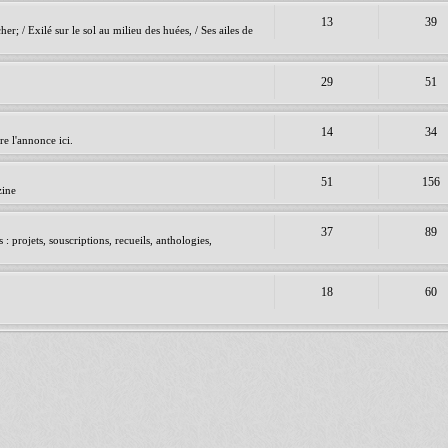
13
39
er; / Exilé sur le sol au milieu des huées, / Ses ailes de
29
51
14
34
e l'annonce ici.
51
156
zine
37
89
 projets, souscriptions, recueils, anthologies,
18
60