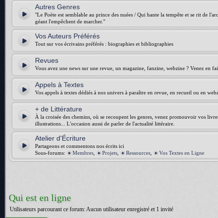
Autres Genres
"Le Poète est semblable au prince des nuées / Qui hante la tempête et se rit de l'arch
géant l'empêchent de marcher."
Vos Auteurs Préférés
Tout sur vos écrivains préférés : biographies et bibliographies
Revues
Vous avez une news sur une revue, un magazine, fanzine, webzine ? Venez en fair
Appels à Textes
Vos appels à textes dédiés à nos univers à paraître en revue, en recueil ou en web
+ de Littérature
À la croisée des chemins, où se recoupent les genres, venez promouvoir vos livres :
illustrations... L'occasion aussi de parler de l'actualité littéraire.
Atelier d'Écriture
Partageons et commentons nos écrits ici
Sous-forums:
Membres
,
Projets
,
Ressources
,
Vos Textes en Ligne
Qui est en ligne
Utilisateurs parcourant ce forum: Aucun utilisateur enregistré et 1 invité