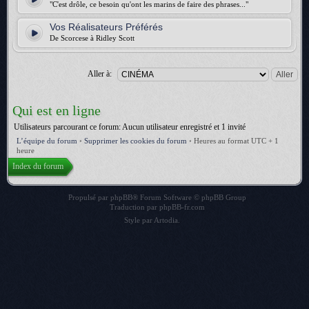
"C'est drôle, ce besoin qu'ont les marins de faire des phrases..."
Vos Réalisateurs Préférés
De Scorcese à Ridley Scott
Aller à:
Qui est en ligne
Utilisateurs parcourant ce forum: Aucun utilisateur enregistré et 1 invité
L’équipe du forum
•
Supprimer les cookies du forum
•
Heures au format UTC + 1
heure
Index du forum
Propulsé par
phpBB
® Forum Software © phpBB Group
Traduction par
phpBB-fr.com
Style par
Artodia
.