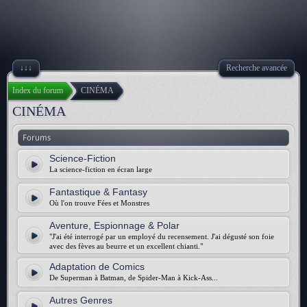
↓↓↓
Recherche avancée
Index du forum
CINÉMA
CINÉMA
Forums
Science-Fiction
La science-fiction en écran large
Fantastique & Fantasy
Où l'on trouve Fées et Monstres
Aventure, Espionnage & Polar
"J'ai été interrogé par un employé du recensement. J'ai dégusté son foie
avec des fèves au beurre et un excellent chianti."
Adaptation de Comics
De Superman à Batman, de Spider-Man à Kick-Ass...
Autres Genres