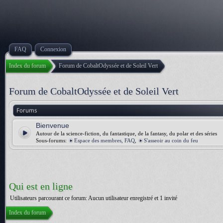
FAQ
Connexion
Index du forum
Forum de CobaltOdyssée et de Soleil Vert
Forum de CobaltOdyssée et de Soleil Vert
Forums
Bienvenue
Autour de la science-fiction, du fantastique, de la fantasy, du polar et des séries
Sous-forums:
Espace des membres, FAQ
,
S'asseoir au coin du feu
Qui est en ligne
Utilisateurs parcourant ce forum: Aucun utilisateur enregistré et 1 invité
Index du forum