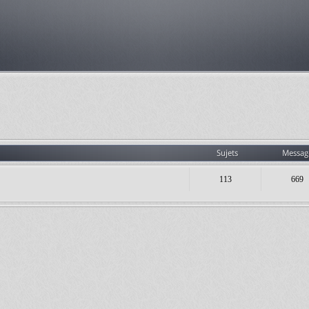
Sujets
Messag
113
669