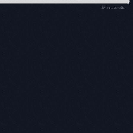
Style par
Artodia
.