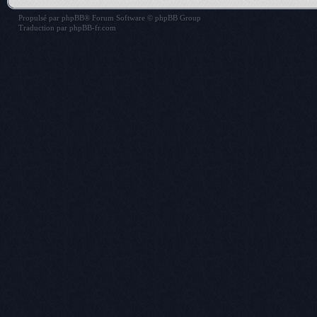
Propulsé par
phpBB
® Forum Software © phpBB Group
Traduction par
phpBB-fr.com