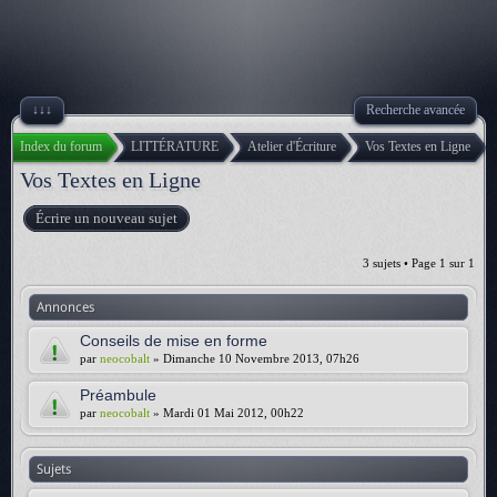
↓↓↓
Recherche avancée
Index du forum
LITTÉRATURE
Atelier d'Écriture
Vos Textes en Ligne
Vos Textes en Ligne
Écrire un nouveau sujet
3 sujets • Page
1
sur
1
Annonces
Conseils de mise en forme
par
neocobalt
» Dimanche 10 Novembre 2013, 07h26
Préambule
par
neocobalt
» Mardi 01 Mai 2012, 00h22
Sujets