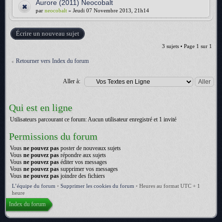
Aurore (2011) Neocobalt
par
neocobalt
» Jeudi 07 Novembre 2013, 21h14
Écrire un nouveau sujet
3 sujets • Page
1
sur
1
Retourner vers Index du forum
Aller à:
Qui est en ligne
Utilisateurs parcourant ce forum: Aucun utilisateur enregistré et 1 invité
Permissions du forum
Vous
ne pouvez pas
poster de nouveaux sujets
Vous
ne pouvez pas
répondre aux sujets
Vous
ne pouvez pas
éditer vos messages
Vous
ne pouvez pas
supprimer vos messages
Vous
ne pouvez pas
joindre des fichiers
L’équipe du forum
•
Supprimer les cookies du forum
•
Heures au format UTC + 1
heure
Index du forum