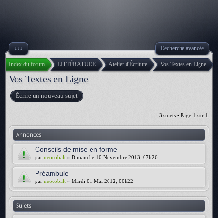
↓↓↓
Recherche avancée
Index du forum
LITTÉRATURE
Atelier d'Écriture
Vos Textes en Ligne
Vos Textes en Ligne
Écrire un nouveau sujet
3 sujets • Page
1
sur
1
Annonces
Conseils de mise en forme
par
neocobalt
» Dimanche 10 Novembre 2013, 07h26
Préambule
par
neocobalt
» Mardi 01 Mai 2012, 00h22
Sujets