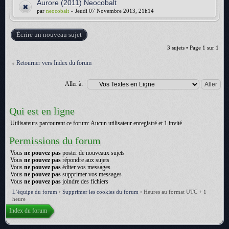
Aurore (2011) Neocobalt
par
neocobalt
» Jeudi 07 Novembre 2013, 21h14
Écrire un nouveau sujet
3 sujets • Page
1
sur
1
Retourner vers Index du forum
Aller à:
Qui est en ligne
Utilisateurs parcourant ce forum: Aucun utilisateur enregistré et 1 invité
Permissions du forum
Vous
ne pouvez pas
poster de nouveaux sujets
Vous
ne pouvez pas
répondre aux sujets
Vous
ne pouvez pas
éditer vos messages
Vous
ne pouvez pas
supprimer vos messages
Vous
ne pouvez pas
joindre des fichiers
L’équipe du forum
•
Supprimer les cookies du forum
•
Heures au format UTC + 1
heure
Index du forum