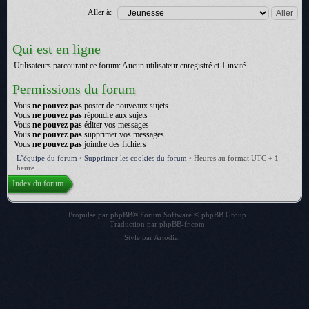
Aller à:
Qui est en ligne
Utilisateurs parcourant ce forum: Aucun utilisateur enregistré et 1 invité
Permissions du forum
Vous
ne pouvez pas
poster de nouveaux sujets
Vous
ne pouvez pas
répondre aux sujets
Vous
ne pouvez pas
éditer vos messages
Vous
ne pouvez pas
supprimer vos messages
Vous
ne pouvez pas
joindre des fichiers
L’équipe du forum
•
Supprimer les cookies du forum
•
Heures au format UTC + 1
heure
Index du forum
Propulsé par
phpBB
® Forum Software © phpBB Group
Traduction par
phpBB-fr.com
Style par
Artodia
.