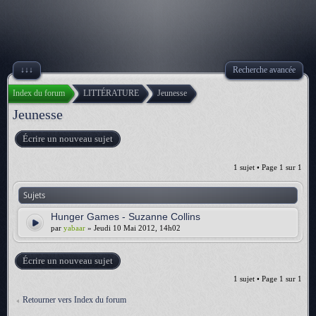
↓↓↓
Recherche avancée
Index du forum
LITTÉRATURE
Jeunesse
Jeunesse
Écrire un nouveau sujet
1 sujet • Page
1
sur
1
Sujets
Hunger Games - Suzanne Collins
par
yabaar
» Jeudi 10 Mai 2012, 14h02
Écrire un nouveau sujet
1 sujet • Page
1
sur
1
Retourner vers Index du forum