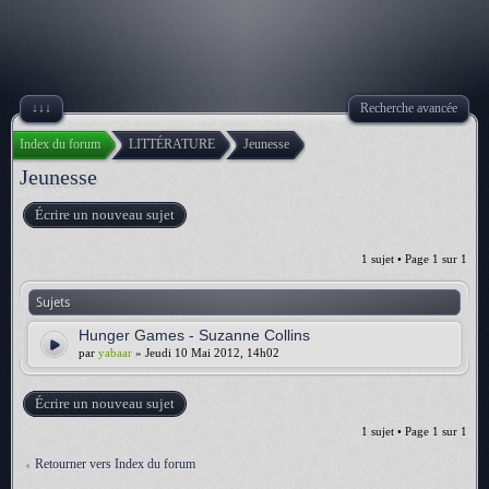
↓↓↓
Recherche avancée
Index du forum
LITTÉRATURE
Jeunesse
Jeunesse
Écrire un nouveau sujet
1 sujet • Page
1
sur
1
Sujets
Hunger Games - Suzanne Collins
par
yabaar
» Jeudi 10 Mai 2012, 14h02
Écrire un nouveau sujet
1 sujet • Page
1
sur
1
Retourner vers Index du forum