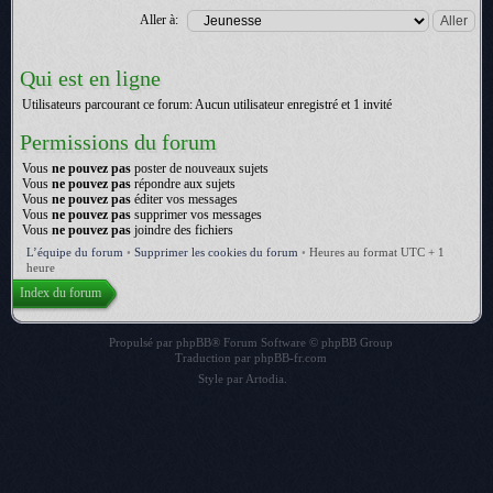
Aller à:
Qui est en ligne
Utilisateurs parcourant ce forum: Aucun utilisateur enregistré et 1 invité
Permissions du forum
Vous
ne pouvez pas
poster de nouveaux sujets
Vous
ne pouvez pas
répondre aux sujets
Vous
ne pouvez pas
éditer vos messages
Vous
ne pouvez pas
supprimer vos messages
Vous
ne pouvez pas
joindre des fichiers
L’équipe du forum
•
Supprimer les cookies du forum
•
Heures au format UTC + 1
heure
Index du forum
Propulsé par
phpBB
® Forum Software © phpBB Group
Traduction par
phpBB-fr.com
Style par
Artodia
.