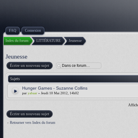
FAQ
Connexion
Index du forum
LITTÉRATURE
Jeunesse
Jeunesse
Écrire un nouveau sujet
Sujets
Hunger Games - Suzanne Collins
par
yabaar
» Jeudi 10 Mai 2012, 14h02
Affich
Écrire un nouveau sujet
Retourner vers Index du forum