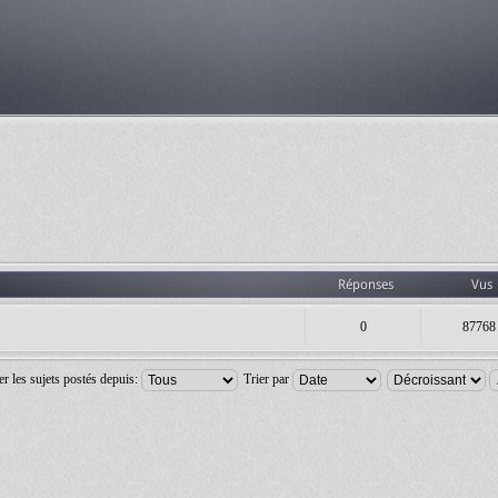
Réponses
Vus
0
87768
er les sujets postés depuis:
Trier par