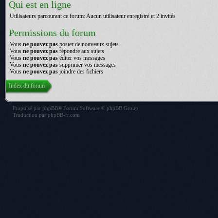
Qui est en ligne
Utilisateurs parcourant ce forum: Aucun utilisateur enregistré et 2 invités
Permissions du forum
Vous
ne pouvez pas
poster de nouveaux sujets
Vous
ne pouvez pas
répondre aux sujets
Vous
ne pouvez pas
éditer vos messages
Vous
ne pouvez pas
supprimer vos messages
Vous
ne pouvez pas
joindre des fichiers
Index du forum
Propulsé par
phpBB
® Forum Software © phpBB Group
Traduction par
phpBB-fr.com