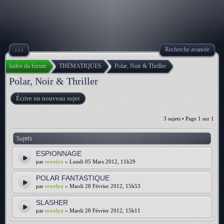
↓↓↓
Recherche avancée
Index du forum
THÉMATIQUES
Polar, Noir & Thriller
Polar, Noir & Thriller
Écrire un nouveau sujet
3 sujets • Page
1
sur
1
Sujets
ESPIONNAGE
par
erwelyn
» Lundi 05 Mars 2012, 11h29
POLAR FANTASTIQUE
par
erwelyn
» Mardi 28 Février 2012, 15h53
SLASHER
par
erwelyn
» Mardi 28 Février 2012, 15h11