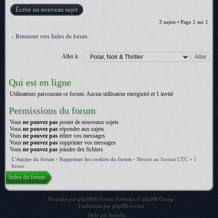
Écrire un nouveau sujet
3 sujets • Page
1
sur
1
Retourner vers Index du forum
Aller à:
Qui est en ligne
Utilisateurs parcourant ce forum: Aucun utilisateur enregistré et 1 invité
Permissions du forum
Vous
ne pouvez pas
poster de nouveaux sujets
Vous
ne pouvez pas
répondre aux sujets
Vous
ne pouvez pas
éditer vos messages
Vous
ne pouvez pas
supprimer vos messages
Vous
ne pouvez pas
joindre des fichiers
L’équipe du forum
•
Supprimer les cookies du forum
•
Heures au format UTC + 1
heure
Index du forum
Propulsé par
phpBB
® Forum Software © phpBB Group
Traduction par
phpBB-fr.com
Style par
Artodia
.