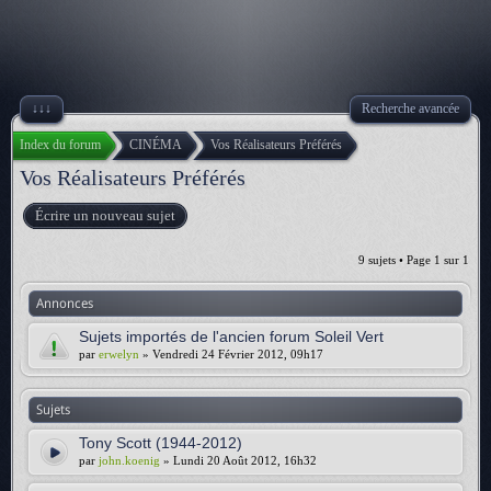
↓↓↓
Recherche avancée
Index du forum
CINÉMA
Vos Réalisateurs Préférés
Vos Réalisateurs Préférés
Écrire un nouveau sujet
9 sujets • Page
1
sur
1
Annonces
Sujets importés de l'ancien forum Soleil Vert
par
erwelyn
» Vendredi 24 Février 2012, 09h17
Sujets
Tony Scott (1944-2012)
par
john.koenig
» Lundi 20 Août 2012, 16h32