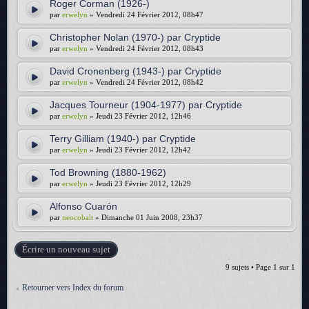
Roger Corman (1926-)
par
erwelyn
» Vendredi 24 Février 2012, 08h47
Christopher Nolan (1970-) par Cryptide
par
erwelyn
» Vendredi 24 Février 2012, 08h43
David Cronenberg (1943-) par Cryptide
par
erwelyn
» Vendredi 24 Février 2012, 08h42
Jacques Tourneur (1904-1977) par Cryptide
par
erwelyn
» Jeudi 23 Février 2012, 12h46
Terry Gilliam (1940-) par Cryptide
par
erwelyn
» Jeudi 23 Février 2012, 12h42
Tod Browning (1880-1962)
par
erwelyn
» Jeudi 23 Février 2012, 12h29
Alfonso Cuarón
par
neocobalt
» Dimanche 01 Juin 2008, 23h37
Écrire un nouveau sujet
9 sujets • Page
1
sur
1
Retourner vers Index du forum