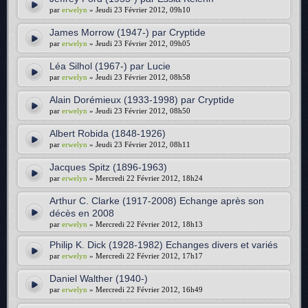
par
erwelyn
» Jeudi 23 Février 2012, 09h10
James Morrow (1947-) par Cryptide
par
erwelyn
» Jeudi 23 Février 2012, 09h05
Léa Silhol (1967-) par Lucie
par
erwelyn
» Jeudi 23 Février 2012, 08h58
Alain Dorémieux (1933-1998) par Cryptide
par
erwelyn
» Jeudi 23 Février 2012, 08h50
Albert Robida (1848-1926)
par
erwelyn
» Jeudi 23 Février 2012, 08h11
Jacques Spitz (1896-1963)
par
erwelyn
» Mercredi 22 Février 2012, 18h24
Arthur C. Clarke (1917-2008) Echange après son
décès en 2008
par
erwelyn
» Mercredi 22 Février 2012, 18h13
Philip K. Dick (1928-1982) Echanges divers et variés
par
erwelyn
» Mercredi 22 Février 2012, 17h17
Daniel Walther (1940-)
par
erwelyn
» Mercredi 22 Février 2012, 16h49