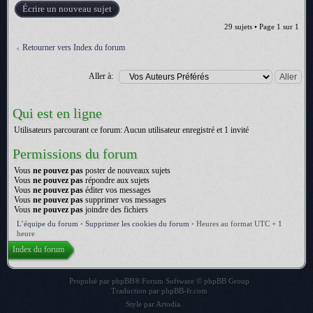
Écrire un nouveau sujet
29 sujets • Page
1
sur
1
Retourner vers Index du forum
Aller à:
Qui est en ligne
Utilisateurs parcourant ce forum: Aucun utilisateur enregistré et 1 invité
Permissions du forum
Vous
ne pouvez pas
poster de nouveaux sujets
Vous
ne pouvez pas
répondre aux sujets
Vous
ne pouvez pas
éditer vos messages
Vous
ne pouvez pas
supprimer vos messages
Vous
ne pouvez pas
joindre des fichiers
L’équipe du forum
•
Supprimer les cookies du forum
•
Heures au format UTC + 1
heure
Index du forum
Propulsé par
phpBB
® Forum Software © phpBB Group
Traduction par
phpBB-fr.com
Style par
Artodia
.