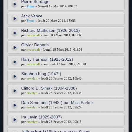
Pierre Bordage
par
Trane
» Samedi 17 Mai 2014, 09h03
Jack Vance
par
Trane
» Jeudi 20 Mars 2014, 15h53
Richard Matheson (1926-2013)
par
neocobalt
» Jeudi 03 Mars 2011, 07h06
Olivier Deparis
par
neocobalt
» Lundi 18 Mars 2013, 01h04
Harry Harrison (1925-2012)
par
neocobalt
» Vendredi 17 Août 2012, 21h10
Stephen King (1947-)
par
erwelyn
» Jeudi 23 Février 2012, 10h42
Clifford D. Simak (1904-1988)
par
erwelyn
» Jeudi 23 Février 2012, 10h38
Dan Simmons (1948-) par Miss Parker
par
erwelyn
» Jeudi 23 Février 2012, 09h24
Ira Levin (1929-2007)
par
erwelyn
» Jeudi 23 Février 2012, 09h15
Jeffrey Ford (1955-) par Essia Kelenn