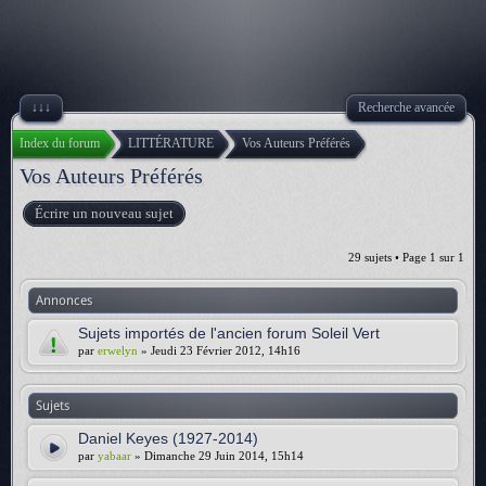
↓↓↓
Recherche avancée
Index du forum
LITTÉRATURE
Vos Auteurs Préférés
Vos Auteurs Préférés
Écrire un nouveau sujet
29 sujets • Page
1
sur
1
Annonces
Sujets importés de l'ancien forum Soleil Vert
par
erwelyn
» Jeudi 23 Février 2012, 14h16
Sujets
Daniel Keyes (1927-2014)
par
yabaar
» Dimanche 29 Juin 2014, 15h14