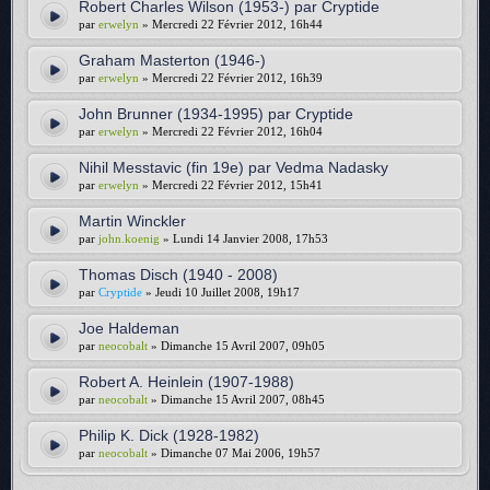
Robert Charles Wilson (1953-) par Cryptide
par
erwelyn
» Mercredi 22 Février 2012, 16h44
Graham Masterton (1946-)
par
erwelyn
» Mercredi 22 Février 2012, 16h39
John Brunner (1934-1995) par Cryptide
par
erwelyn
» Mercredi 22 Février 2012, 16h04
Nihil Messtavic (fin 19e) par Vedma Nadasky
par
erwelyn
» Mercredi 22 Février 2012, 15h41
Martin Winckler
par
john.koenig
» Lundi 14 Janvier 2008, 17h53
Thomas Disch (1940 - 2008)
par
Cryptide
» Jeudi 10 Juillet 2008, 19h17
Joe Haldeman
par
neocobalt
» Dimanche 15 Avril 2007, 09h05
Robert A. Heinlein (1907-1988)
par
neocobalt
» Dimanche 15 Avril 2007, 08h45
Philip K. Dick (1928-1982)
par
neocobalt
» Dimanche 07 Mai 2006, 19h57