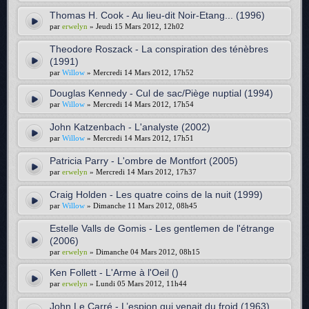
Thomas H. Cook - Au lieu-dit Noir-Etang... (1996)
par
erwelyn
» Jeudi 15 Mars 2012, 12h02
Theodore Roszack - La conspiration des ténèbres
(1991)
par
Willow
» Mercredi 14 Mars 2012, 17h52
Douglas Kennedy - Cul de sac/Piège nuptial (1994)
par
Willow
» Mercredi 14 Mars 2012, 17h54
John Katzenbach - L'analyste (2002)
par
Willow
» Mercredi 14 Mars 2012, 17h51
Patricia Parry - L'ombre de Montfort (2005)
par
erwelyn
» Mercredi 14 Mars 2012, 17h37
Craig Holden - Les quatre coins de la nuit (1999)
par
Willow
» Dimanche 11 Mars 2012, 08h45
Estelle Valls de Gomis - Les gentlemen de l'étrange
(2006)
par
erwelyn
» Dimanche 04 Mars 2012, 08h15
Ken Follett - L'Arme à l'Oeil ()
par
erwelyn
» Lundi 05 Mars 2012, 11h44
John Le Carré - L’espion qui venait du froid (1963)