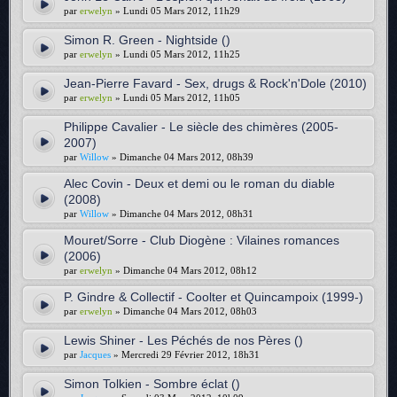
par
erwelyn
» Lundi 05 Mars 2012, 11h29
Simon R. Green - Nightside ()
par
erwelyn
» Lundi 05 Mars 2012, 11h25
Jean-Pierre Favard - Sex, drugs & Rock'n'Dole (2010)
par
erwelyn
» Lundi 05 Mars 2012, 11h05
Philippe Cavalier - Le siècle des chimères (2005-
2007)
par
Willow
» Dimanche 04 Mars 2012, 08h39
Alec Covin - Deux et demi ou le roman du diable
(2008)
par
Willow
» Dimanche 04 Mars 2012, 08h31
Mouret/Sorre - Club Diogène : Vilaines romances
(2006)
par
erwelyn
» Dimanche 04 Mars 2012, 08h12
P. Gindre & Collectif - Coolter et Quincampoix (1999-)
par
erwelyn
» Dimanche 04 Mars 2012, 08h03
Lewis Shiner - Les Péchés de nos Pères ()
par
Jacques
» Mercredi 29 Février 2012, 18h31
Simon Tolkien - Sombre éclat ()