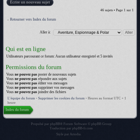
Écrire un nouveau sujet
46 sujets • Page
1
sur
1
Retourner vers Index du forum
Aller à:
Qui est en ligne
Utilisateurs parcourant ce forum: Aucun utilisateur enregistré et 5 invités
Permissions du forum
Vous
ne pouvez pas
poster de nouveaux sujets
Vous
ne pouvez pas
répondre aux sujets
Vous
ne pouvez pas
éditer vos messages
Vous
ne pouvez pas
supprimer vos messages
Vous
ne pouvez pas
joindre des fichiers
L’équipe du forum
•
Supprimer les cookies du forum
•
Heures au format UTC + 1
heure
Index du forum
Propulsé par
phpBB
® Forum Software © phpBB Group
Traduction par
phpBB-fr.com
Style par
Artodia
.