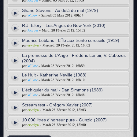
par
Jacques
» Samedi 03 Mars 2012, 10h09
Shane Stevens - Au delà du mal (1979)
par
Willow
» Samedi 03 Mars 2012, 09h54
R.J. Ellory - Les Anges de New York (2010)
par
Jacques
» Mardi 28 Février 2012, 15h32
Maurice Leblanc - L'Île aux trente cercueils (1919)
par
erwelyn
» Mercredi 29 Février 2012, 16h02
La promesse de L’Ange - Frédéric Lenoir, V. Cabezos
(2004)
par
Willow
» Mardi 28 Février 2012, 16h59
Le Huit - Katherine Neville (1988)
par
Willow
» Mardi 28 Février 2012, 16h10
L'échiquier du mal - Dan Simmons (1989)
par
Willow
» Mardi 28 Février 2012, 15h48
Scream test - Grégory Xavier (2007)
par
erwelyn
» Mardi 28 Février 2012, 15h03
10 000 litres d'horreur pure - Gunzig (2007)
par
erwelyn
» Mardi 28 Février 2012, 15h00