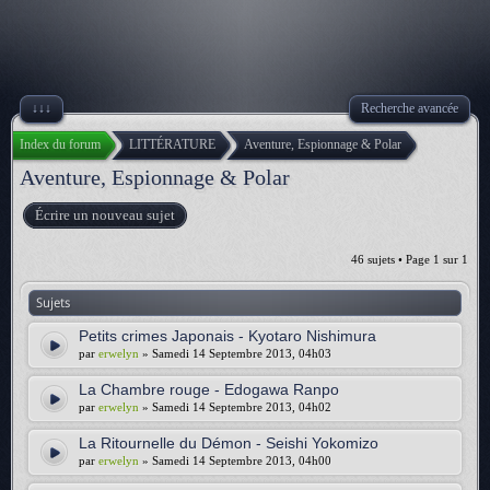
↓↓↓
Recherche avancée
Index du forum
LITTÉRATURE
Aventure, Espionnage & Polar
Aventure, Espionnage & Polar
Écrire un nouveau sujet
46 sujets • Page
1
sur
1
Sujets
Petits crimes Japonais - Kyotaro Nishimura
par
erwelyn
» Samedi 14 Septembre 2013, 04h03
La Chambre rouge - Edogawa Ranpo
par
erwelyn
» Samedi 14 Septembre 2013, 04h02
La Ritournelle du Démon - Seishi Yokomizo
par
erwelyn
» Samedi 14 Septembre 2013, 04h00