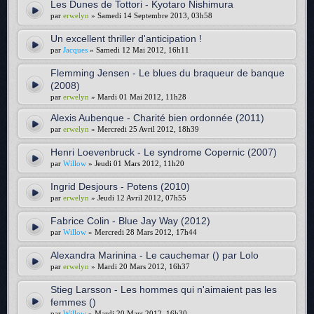
Les Dunes de Tottori - Kyotaro Nishimura
par
erwelyn
» Samedi 14 Septembre 2013, 03h58
Un excellent thriller d'anticipation !
par
Jacques
» Samedi 12 Mai 2012, 16h11
Flemming Jensen - Le blues du braqueur de banque
(2008)
par
erwelyn
» Mardi 01 Mai 2012, 11h28
Alexis Aubenque - Charité bien ordonnée (2011)
par
erwelyn
» Mercredi 25 Avril 2012, 18h39
Henri Loevenbruck - Le syndrome Copernic (2007)
par
Willow
» Jeudi 01 Mars 2012, 11h20
Ingrid Desjours - Potens (2010)
par
erwelyn
» Jeudi 12 Avril 2012, 07h55
Fabrice Colin - Blue Jay Way (2012)
par
Willow
» Mercredi 28 Mars 2012, 17h44
Alexandra Marinina - Le cauchemar () par Lolo
par
erwelyn
» Mardi 20 Mars 2012, 16h37
Stieg Larsson - Les hommes qui n'aimaient pas les
femmes ()
par
Willow
» Mardi 20 Mars 2012, 16h30