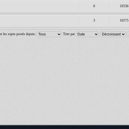
0
10536
3
16575
er les sujets postés depuis:
Trier par