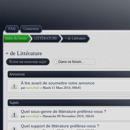
FAQ
Connexion
Index du forum
LITTÉRATURE
+ de Littérature
+ de Littérature
Écrire un nouveau sujet
Annonces
À lire avant de soumettre votre annonce
par
neocobalt
» Mardi 11 Mars 2014, 08h45
Sujets
Quel sous-genre de littérature préférez-vous ?
par
neocobalt
» Dimanche 09 Novembre 2014, 16h16
Quel support de littérature préférez-vous ?