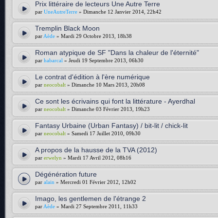
Prix littéraire de lecteurs Une Autre Terre
par
UneAutreTerre
» Dimanche 12 Janvier 2014, 22h42
Tremplin Black Moon
par
Aède
» Mardi 29 Octobre 2013, 18h38
Roman atypique de SF "Dans la chaleur de l'éternité"
par
habarcal
» Jeudi 19 Septembre 2013, 06h30
Le contrat d'édition à l'ère numérique
par
neocobalt
» Dimanche 10 Mars 2013, 20h08
Ce sont les écrivains qui font la littérature - Ayerdhal
par
neocobalt
» Dimanche 03 Février 2013, 19h23
Fantasy Urbaine (Urban Fantasy) / bit-lit / chick-lit
par
neocobalt
» Samedi 17 Juillet 2010, 09h30
A propos de la hausse de la TVA (2012)
par
erwelyn
» Mardi 17 Avril 2012, 08h16
Dégénération future
par
alain
» Mercredi 01 Février 2012, 12h02
Imago, les gentlemen de l'étrange 2
par
Aède
» Mardi 27 Septembre 2011, 11h33