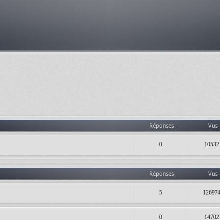
Réponses
Vus
0
10532
Réponses
Vus
5
12697
0
14702