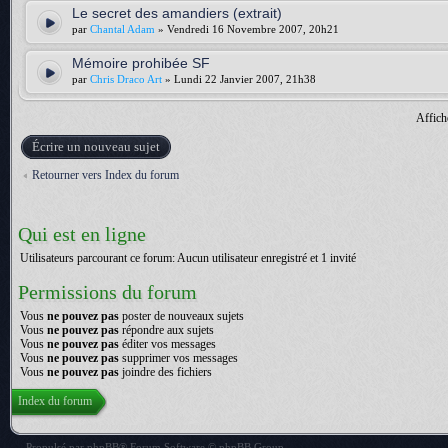
Le secret des amandiers (extrait)
par
Chantal Adam
» Vendredi 16 Novembre 2007, 20h21
Mémoire prohibée SF
par
Chris Draco Art
» Lundi 22 Janvier 2007, 21h38
Affich
Écrire un nouveau sujet
Retourner vers Index du forum
Qui est en ligne
Utilisateurs parcourant ce forum: Aucun utilisateur enregistré et 1 invité
Permissions du forum
Vous
ne pouvez pas
poster de nouveaux sujets
Vous
ne pouvez pas
répondre aux sujets
Vous
ne pouvez pas
éditer vos messages
Vous
ne pouvez pas
supprimer vos messages
Vous
ne pouvez pas
joindre des fichiers
Index du forum
Propulsé par
phpBB
® Forum Software © phpBB Group