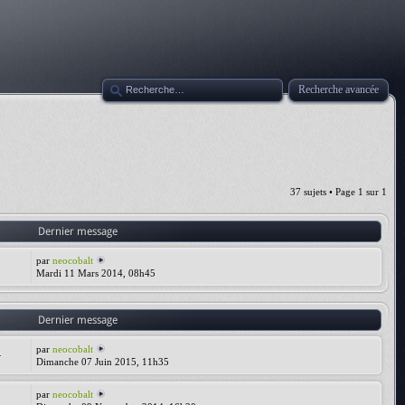
Recherche avancée
37 sujets • Page
1
sur
1
Dernier message
par
neocobalt
Mardi 11 Mars 2014, 08h45
Dernier message
par
neocobalt
4
Dimanche 07 Juin 2015, 11h35
par
neocobalt