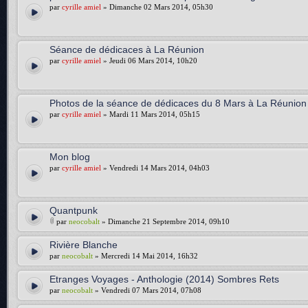
par
cyrille amiel
» Dimanche 02 Mars 2014, 05h30
Séance de dédicaces à La Réunion
par
cyrille amiel
» Jeudi 06 Mars 2014, 10h20
Photos de la séance de dédicaces du 8 Mars à La Réunion
par
cyrille amiel
» Mardi 11 Mars 2014, 05h15
Mon blog
par
cyrille amiel
» Vendredi 14 Mars 2014, 04h03
Quantpunk
par
neocobalt
» Dimanche 21 Septembre 2014, 09h10
Rivière Blanche
par
neocobalt
» Mercredi 14 Mai 2014, 16h32
Etranges Voyages - Anthologie (2014) Sombres Rets
par
neocobalt
» Vendredi 07 Mars 2014, 07h08