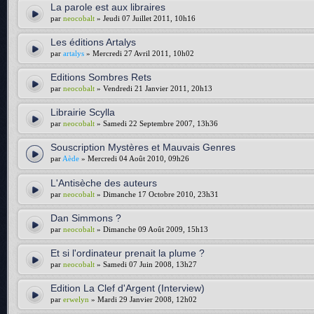
La parole est aux libraires
par
neocobalt
» Jeudi 07 Juillet 2011, 10h16
Les éditions Artalys
par
artalys
» Mercredi 27 Avril 2011, 10h02
Editions Sombres Rets
par
neocobalt
» Vendredi 21 Janvier 2011, 20h13
Librairie Scylla
par
neocobalt
» Samedi 22 Septembre 2007, 13h36
Souscription Mystères et Mauvais Genres
par
Aède
» Mercredi 04 Août 2010, 09h26
L'Antisèche des auteurs
par
neocobalt
» Dimanche 17 Octobre 2010, 23h31
Dan Simmons ?
par
neocobalt
» Dimanche 09 Août 2009, 15h13
Et si l'ordinateur prenait la plume ?
par
neocobalt
» Samedi 07 Juin 2008, 13h27
Edition La Clef d'Argent (Interview)
par
erwelyn
» Mardi 29 Janvier 2008, 12h02