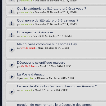
par
neocobalt
» Dimanche 09 Novembre 2014, 16h20
Quelle catégorie de littérature préférez-vous ?
par
neocobalt
» Dimanche 09 Novembre 2014, 16h18
Quel genre de littérature préférez-vous ?
par
neocobalt
» Dimanche 09 Novembre 2014, 16h13
Ouvrages de références
par
erwelyn
» Samedi 14 Septembre 2013, 02h14
Ma nouvelle chronique sur Thomas Day
par
cyrille amiel
» Mardi 18 Mars 2014, 07h18
Découverte scientifique majeure
par
Guille J. Potch
» Mardi 18 Mars 2014, 01h58
La Poste & Amazon
par
neocobalt
» Dimanche 15 Février 2015, 11h06
La revente d'ebooks d'occasion bientôt sur Amazon ?
par
neocobalt
» Mardi 12 Février 2013, 21h09
parution de mon roman : le crépuscule des anges