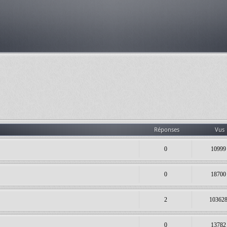
Réponses
Vus
0
10999
0
18700
2
10362
0
13782