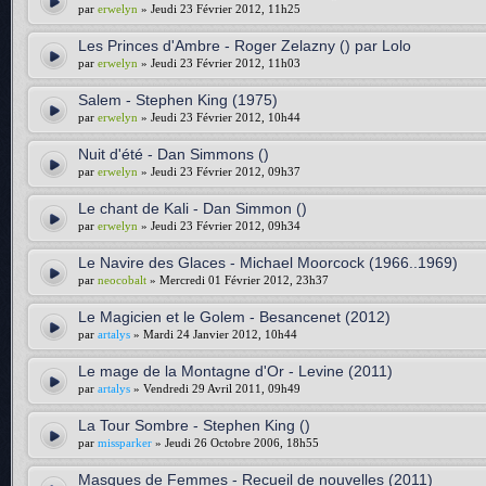
par
erwelyn
» Jeudi 23 Février 2012, 11h25
Les Princes d'Ambre - Roger Zelazny () par Lolo
par
erwelyn
» Jeudi 23 Février 2012, 11h03
Salem - Stephen King (1975)
par
erwelyn
» Jeudi 23 Février 2012, 10h44
Nuit d'été - Dan Simmons ()
par
erwelyn
» Jeudi 23 Février 2012, 09h37
Le chant de Kali - Dan Simmon ()
par
erwelyn
» Jeudi 23 Février 2012, 09h34
Le Navire des Glaces - Michael Moorcock (1966..1969)
par
neocobalt
» Mercredi 01 Février 2012, 23h37
Le Magicien et le Golem - Besancenet (2012)
par
artalys
» Mardi 24 Janvier 2012, 10h44
Le mage de la Montagne d'Or - Levine (2011)
par
artalys
» Vendredi 29 Avril 2011, 09h49
La Tour Sombre - Stephen King ()
par
missparker
» Jeudi 26 Octobre 2006, 18h55
Masques de Femmes - Recueil de nouvelles (2011)