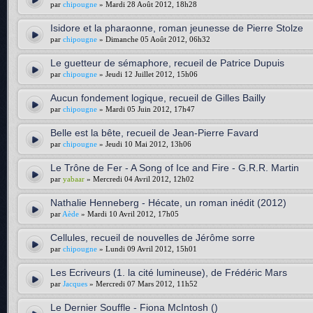
par
chipougne
» Mardi 28 Août 2012, 18h28
Isidore et la pharaonne, roman jeunesse de Pierre Stolze
par
chipougne
» Dimanche 05 Août 2012, 06h32
Le guetteur de sémaphore, recueil de Patrice Dupuis
par
chipougne
» Jeudi 12 Juillet 2012, 15h06
Aucun fondement logique, recueil de Gilles Bailly
par
chipougne
» Mardi 05 Juin 2012, 17h47
Belle est la bête, recueil de Jean-Pierre Favard
par
chipougne
» Jeudi 10 Mai 2012, 13h06
Le Trône de Fer - A Song of Ice and Fire - G.R.R. Martin
par
yabaar
» Mercredi 04 Avril 2012, 12h02
Nathalie Henneberg - Hécate, un roman inédit (2012)
par
Aède
» Mardi 10 Avril 2012, 17h05
Cellules, recueil de nouvelles de Jérôme sorre
par
chipougne
» Lundi 09 Avril 2012, 15h01
Les Ecriveurs (1. la cité lumineuse), de Frédéric Mars
par
Jacques
» Mercredi 07 Mars 2012, 11h52
Le Dernier Souffle - Fiona McIntosh ()