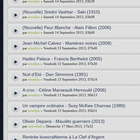
par
erwelyn
» Samedi 14 Septembre 2013, 03h39
(Nouvelle) Sredni Vashtar - Saki (1910)
par
erwelyn
» Samedi 14 Septembre 2013, 03h08
(Nouvelle) Peur Blanche - Alain Fillion (2006)
par
erwelyn
» Samedi 14 Septembre 2013, 03h00
Jean-Michel Calvez - Manières noires (2008)
par
erwelyn
» Vendredi 13 Septembre 2013, 07h40
Hadès Palace - Francis Berthelot (2005)
par
erwelyn
» Vendredi 13 Septembre 2013, 07h30
Nuit d'Eté - Dan Simmons (1991)
par
erwelyn
» Vendredi 13 Septembre 2013, 07h24
A croc - Céline Marseault-Hernould (2006)
par
erwelyn
» Vendredi 13 Septembre 2013, 06h13
Un vampire ordinaire - Susy McKee Charnas (1980)
par
erwelyn
» Vendredi 13 Septembre 2013, 05h51
Olivier Deparis - Maudits guerriers (2013)
par
neocobalt
» Dimanche 17 Mars 2013, 17h32
Rentrée lovecraftienne à La Clef d'Argent