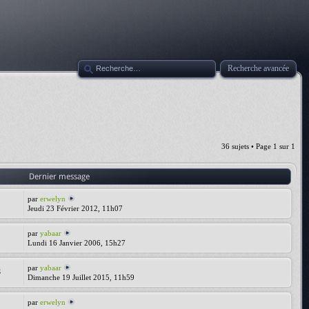
Recherche avancée
36 sujets • Page
1
sur
1
Dernier message
par
erwelyn
Jeudi 23 Février 2012, 11h07
par
yabaar
Lundi 16 Janvier 2006, 15h27
par
yabaar
8
Dimanche 19 Juillet 2015, 11h59
par
erwelyn