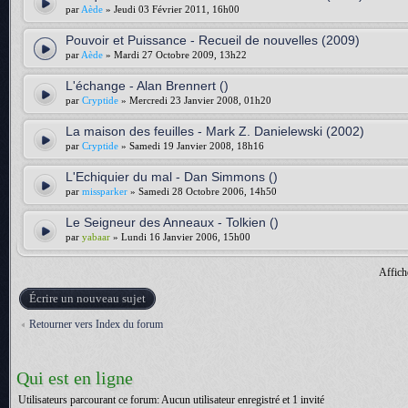
par
Aède
» Jeudi 03 Février 2011, 16h00
Pouvoir et Puissance - Recueil de nouvelles (2009)
par
Aède
» Mardi 27 Octobre 2009, 13h22
L'échange - Alan Brennert ()
par
Cryptide
» Mercredi 23 Janvier 2008, 01h20
La maison des feuilles - Mark Z. Danielewski (2002)
par
Cryptide
» Samedi 19 Janvier 2008, 18h16
L'Echiquier du mal - Dan Simmons ()
par
missparker
» Samedi 28 Octobre 2006, 14h50
Le Seigneur des Anneaux - Tolkien ()
par
yabaar
» Lundi 16 Janvier 2006, 15h00
Affich
Écrire un nouveau sujet
Retourner vers Index du forum
Qui est en ligne
Utilisateurs parcourant ce forum: Aucun utilisateur enregistré et 1 invité