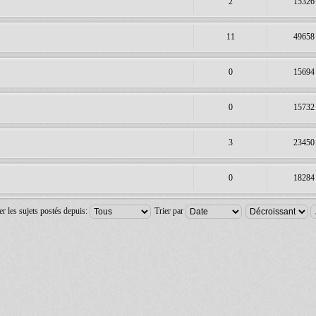
2
15326
11
49658
0
15694
0
15732
3
23450
0
18284
er les sujets postés depuis:
Trier par