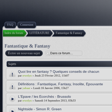
FAQ
Connexion
Index du forum
LITTÉRATURE
Fantastique & Fantasy
Fantastique & Fantasy
Écrire un nouveau sujet
Sujets
Quoi lire en fantasy ? Quelques conseils de chacun
par
erwelyn
» Jeudi 23 Février 2012, 11h07
Définitions : Fantastique, Fantasy, Insolite, Epouvante
par
yabaar
» Lundi 16 Janvier 2006, 15h27
L'Epave / les Ecorchés - Brussolo
par
erwelyn
» Samedi 14 Septembre 2013, 03h33
Nightside - Simon R. Green