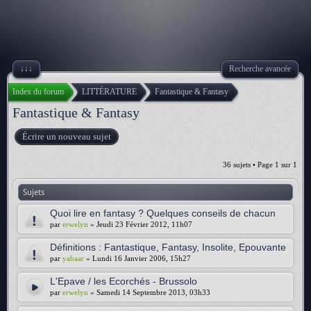
↓↓↓
Recherche avancée
Index du forum
LITTÉRATURE
Fantastique & Fantasy
Fantastique & Fantasy
Écrire un nouveau sujet
36 sujets • Page
1
sur
1
Sujets
Quoi lire en fantasy ? Quelques conseils de chacun
par
erwelyn
» Jeudi 23 Février 2012, 11h07
Définitions : Fantastique, Fantasy, Insolite, Epouvante
par
yabaar
» Lundi 16 Janvier 2006, 15h27
L'Epave / les Ecorchés - Brussolo
par
erwelyn
» Samedi 14 Septembre 2013, 03h33