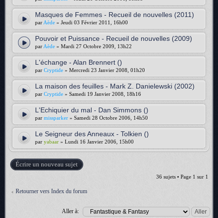
Masques de Femmes - Recueil de nouvelles (2011)
par
Aède
» Jeudi 03 Février 2011, 16h00
Pouvoir et Puissance - Recueil de nouvelles (2009)
par
Aède
» Mardi 27 Octobre 2009, 13h22
L'échange - Alan Brennert ()
par
Cryptide
» Mercredi 23 Janvier 2008, 01h20
La maison des feuilles - Mark Z. Danielewski (2002)
par
Cryptide
» Samedi 19 Janvier 2008, 18h16
L'Echiquier du mal - Dan Simmons ()
par
missparker
» Samedi 28 Octobre 2006, 14h50
Le Seigneur des Anneaux - Tolkien ()
par
yabaar
» Lundi 16 Janvier 2006, 15h00
Écrire un nouveau sujet
36 sujets • Page
1
sur
1
Retourner vers Index du forum
Aller à: