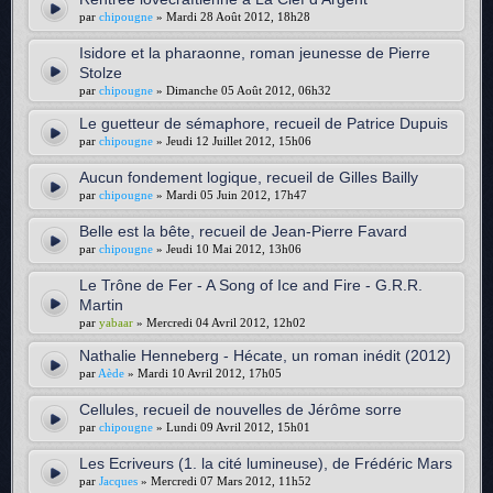
par
chipougne
» Mardi 28 Août 2012, 18h28
Isidore et la pharaonne, roman jeunesse de Pierre
Stolze
par
chipougne
» Dimanche 05 Août 2012, 06h32
Le guetteur de sémaphore, recueil de Patrice Dupuis
par
chipougne
» Jeudi 12 Juillet 2012, 15h06
Aucun fondement logique, recueil de Gilles Bailly
par
chipougne
» Mardi 05 Juin 2012, 17h47
Belle est la bête, recueil de Jean-Pierre Favard
par
chipougne
» Jeudi 10 Mai 2012, 13h06
Le Trône de Fer - A Song of Ice and Fire - G.R.R.
Martin
par
yabaar
» Mercredi 04 Avril 2012, 12h02
Nathalie Henneberg - Hécate, un roman inédit (2012)
par
Aède
» Mardi 10 Avril 2012, 17h05
Cellules, recueil de nouvelles de Jérôme sorre
par
chipougne
» Lundi 09 Avril 2012, 15h01
Les Ecriveurs (1. la cité lumineuse), de Frédéric Mars
par
Jacques
» Mercredi 07 Mars 2012, 11h52