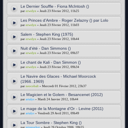
Le Dernier Souffle - Fiona McIntosh ()
par
erwelyn
» Jeudi 23 Février 2012, 11h25
Les Princes d'Ambre - Roger Zelazny () par Lolo
par
erwelyn
» Jeudi 23 Février 2012, 11h03
Salem - Stephen King (1975)
par
erwelyn
» Jeudi 23 Février 2012, 10h44
Nuit d'été - Dan Simmons ()
par
erwelyn
» Jeudi 23 Février 2012, 09h37
Le chant de Kali - Dan Simmon ()
par
erwelyn
» Jeudi 23 Février 2012, 09h34
Le Navire des Glaces - Michael Moorcock
(1966..1969)
par
neocobalt
» Mercredi 01 Février 2012, 23h37
Le Magicien et le Golem - Besancenet (2012)
par
artalys
» Mardi 24 Janvier 2012, 10h44
Le mage de la Montagne d'Or - Levine (2011)
par
artalys
» Vendredi 29 Avril 2011, 09h49
La Tour Sombre - Stephen King ()
par
missparker
» Jeudi 26 Octobre 2006, 18h55