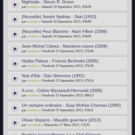
Nightside - Simon R. Green
par
erwelyn
» Samedi 14 Septembre 2013, 03h39
(Nouvelle) Sredni Vashtar - Saki (1910)
par
erwelyn
» Samedi 14 Septembre 2013, 03h08
(Nouvelle) Peur Blanche - Alain Fillion (2006)
par
erwelyn
» Samedi 14 Septembre 2013, 03h00
Jean-Michel Calvez - Manières noires (2008)
par
erwelyn
» Vendredi 13 Septembre 2013, 07h40
Hadès Palace - Francis Berthelot (2005)
par
erwelyn
» Vendredi 13 Septembre 2013, 07h30
Nuit d'Eté - Dan Simmons (1991)
par
erwelyn
» Vendredi 13 Septembre 2013, 07h24
A croc - Céline Marseault-Hernould (2006)
par
erwelyn
» Vendredi 13 Septembre 2013, 06h13
Un vampire ordinaire - Susy McKee Charnas (1980)
par
erwelyn
» Vendredi 13 Septembre 2013, 05h51
Olivier Deparis - Maudits guerriers (2013)
par
neocobalt
» Dimanche 17 Mars 2013, 17h32
Rentrée lovecraftienne à La Clef d'Argent