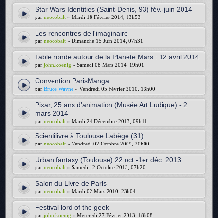
Star Wars Identities (Saint-Denis, 93) fév.-juin 2014
par
neocobalt
» Mardi 18 Février 2014, 13h53
Les rencontres de l'imaginaire
par
neocobalt
» Dimanche 15 Juin 2014, 07h31
Table ronde autour de la Planète Mars : 12 avril 2014
par
john.koenig
» Samedi 08 Mars 2014, 19h01
Convention ParisManga
par
Bruce Wayne
» Vendredi 05 Février 2010, 13h00
Pixar, 25 ans d'animation (Musée Art Ludique) - 2
mars 2014
par
neocobalt
» Mardi 24 Décembre 2013, 09h11
Scientilivre à Toulouse Labège (31)
par
neocobalt
» Vendredi 02 Octobre 2009, 20h00
Urban fantasy (Toulouse) 22 oct.-1er déc. 2013
par
neocobalt
» Samedi 12 Octobre 2013, 07h20
Salon du Livre de Paris
par
neocobalt
» Mardi 02 Mars 2010, 23h04
Festival lord of the geek
par
john.koenig
» Mercredi 27 Février 2013, 18h08