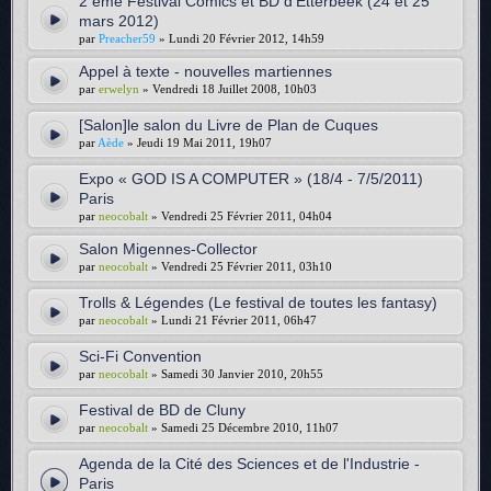
2 ème Festival Comics et BD d'Etterbeek (24 et 25
mars 2012)
par
Preacher59
» Lundi 20 Février 2012, 14h59
Appel à texte - nouvelles martiennes
par
erwelyn
» Vendredi 18 Juillet 2008, 10h03
[Salon]le salon du Livre de Plan de Cuques
par
Aède
» Jeudi 19 Mai 2011, 19h07
Expo « GOD IS A COMPUTER » (18/4 - 7/5/2011)
Paris
par
neocobalt
» Vendredi 25 Février 2011, 04h04
Salon Migennes-Collector
par
neocobalt
» Vendredi 25 Février 2011, 03h10
Trolls & Légendes (Le festival de toutes les fantasy)
par
neocobalt
» Lundi 21 Février 2011, 06h47
Sci-Fi Convention
par
neocobalt
» Samedi 30 Janvier 2010, 20h55
Festival de BD de Cluny
par
neocobalt
» Samedi 25 Décembre 2010, 11h07
Agenda de la Cité des Sciences et de l'Industrie -
Paris