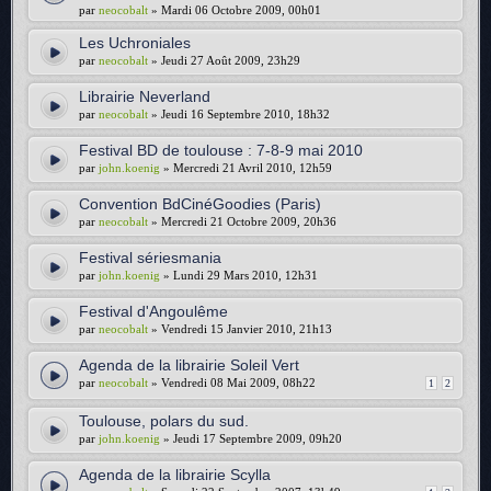
par
neocobalt
» Mardi 06 Octobre 2009, 00h01
Les Uchroniales
par
neocobalt
» Jeudi 27 Août 2009, 23h29
Librairie Neverland
par
neocobalt
» Jeudi 16 Septembre 2010, 18h32
Festival BD de toulouse : 7-8-9 mai 2010
par
john.koenig
» Mercredi 21 Avril 2010, 12h59
Convention BdCinéGoodies (Paris)
par
neocobalt
» Mercredi 21 Octobre 2009, 20h36
Festival sériesmania
par
john.koenig
» Lundi 29 Mars 2010, 12h31
Festival d'Angoulême
par
neocobalt
» Vendredi 15 Janvier 2010, 21h13
Agenda de la librairie Soleil Vert
par
neocobalt
» Vendredi 08 Mai 2009, 08h22
1
2
Toulouse, polars du sud.
par
john.koenig
» Jeudi 17 Septembre 2009, 09h20
Agenda de la librairie Scylla