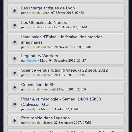
Les Intergalactiques de Lyon
par
neocobalt
» Jeudi 07 Février 2013, 07h22
Les Utopiales de Nantes
par
neocobalt
» Dimanche 26 Août 2007, 07h01
Imaginales d'Epinal : le festival des mondes
imaginaires
par
neocobalt
» Samedi 28 Novembre 2009, 00h04
Legendary Warriors
par
Phoebe
» Mardi 04 Décembre 2012, 21h27
Science versus fiction (Puteaux) 22 sept. 2012
par
neocobalt
» Samedi 28 Juillet 2012, 17h46
Convention de SF
par
neocobalt
» Vendredi 23 Avril 2010, 22h36
Polar & criminologie - Samedi 14/04 15h30
(Calvisson-Gar
par
erwelyn
» Mardi 10 Avril 2012, 15h00
Post rapide dans l'agenda
par
neocobalt
» Samedi 22 Septembre 2007, 07h56