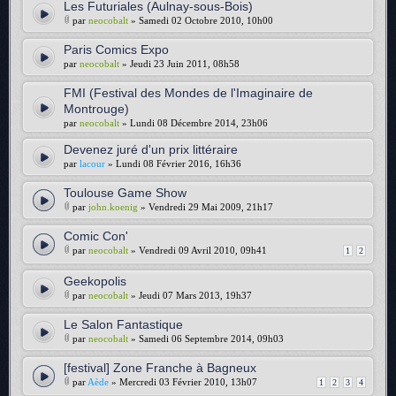
Les Futuriales (Aulnay-sous-Bois)
par
neocobalt
» Samedi 02 Octobre 2010, 10h00
Paris Comics Expo
par
neocobalt
» Jeudi 23 Juin 2011, 08h58
FMI (Festival des Mondes de l'Imaginaire de
Montrouge)
par
neocobalt
» Lundi 08 Décembre 2014, 23h06
Devenez juré d'un prix littéraire
par
lacour
» Lundi 08 Février 2016, 16h36
Toulouse Game Show
par
john.koenig
» Vendredi 29 Mai 2009, 21h17
Comic Con'
par
neocobalt
» Vendredi 09 Avril 2010, 09h41
1
2
Geekopolis
par
neocobalt
» Jeudi 07 Mars 2013, 19h37
Le Salon Fantastique
par
neocobalt
» Samedi 06 Septembre 2014, 09h03
[festival] Zone Franche à Bagneux
par
Aède
» Mercredi 03 Février 2010, 13h07
1
2
3
4