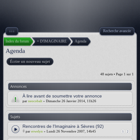
↓↓↓
Recherche avancée
Index du forum
+ D'IMAGINAIRE
Agenda
Agenda
Écrire un nouveau sujet
48 sujets • Page
1
sur
1
Annonces
À lire avant de soumettre votre annonce
par
neocobalt
» Dimanche 26 Janvier 2014, 11h26
Sujets
Rencontres de l'Imaginaire à Sèvres (92)
par
erwelyn
» Lundi 26 Novembre 2007, 14h45
1
2