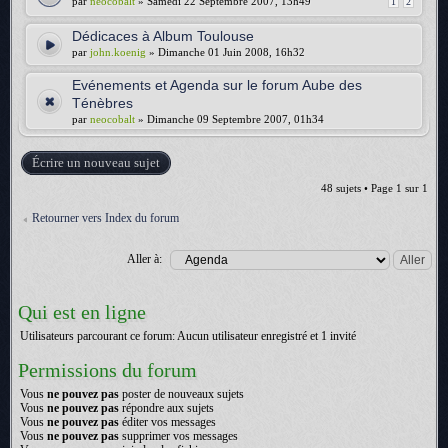
par
neocobalt
» Samedi 22 Septembre 2007, 13h49
1
2
Dédicaces à Album Toulouse
par
john.koenig
» Dimanche 01 Juin 2008, 16h32
Evénements et Agenda sur le forum Aube des
Ténèbres
par
neocobalt
» Dimanche 09 Septembre 2007, 01h34
Écrire un nouveau sujet
48 sujets • Page
1
sur
1
Retourner vers Index du forum
Aller à:
Qui est en ligne
Utilisateurs parcourant ce forum: Aucun utilisateur enregistré et 1 invité
Permissions du forum
Vous
ne pouvez pas
poster de nouveaux sujets
Vous
ne pouvez pas
répondre aux sujets
Vous
ne pouvez pas
éditer vos messages
Vous
ne pouvez pas
supprimer vos messages