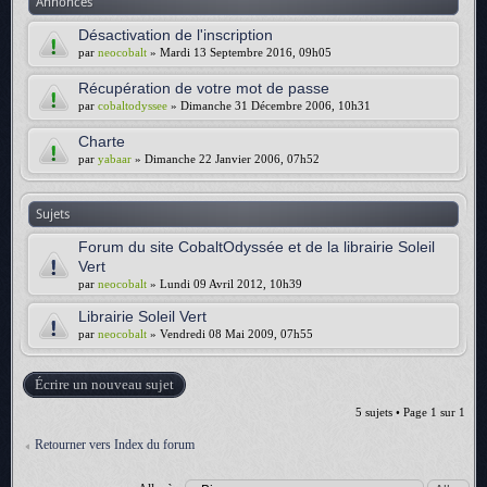
Annonces
Désactivation de l'inscription
par
neocobalt
» Mardi 13 Septembre 2016, 09h05
Récupération de votre mot de passe
par
cobaltodyssee
» Dimanche 31 Décembre 2006, 10h31
Charte
par
yabaar
» Dimanche 22 Janvier 2006, 07h52
Sujets
Forum du site CobaltOdyssée et de la librairie Soleil
Vert
par
neocobalt
» Lundi 09 Avril 2012, 10h39
Librairie Soleil Vert
par
neocobalt
» Vendredi 08 Mai 2009, 07h55
Écrire un nouveau sujet
5 sujets • Page
1
sur
1
Retourner vers Index du forum