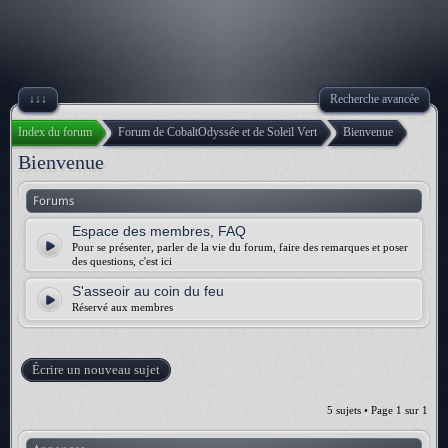
↓↓↓
Recherche avancée
Index du forum
Forum de CobaltOdyssée et de Soleil Vert
Bienvenue
Bienvenue
Forums
Espace des membres, FAQ
Pour se présenter, parler de la vie du forum, faire des remarques et poser
des questions, c'est ici
S'asseoir au coin du feu
Réservé aux membres
Écrire un nouveau sujet
5 sujets • Page
1
sur
1