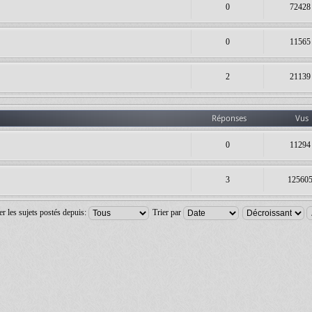
0
72428
0
11565
2
21139
Réponses
Vus
0
11294
3
12560
er les sujets postés depuis:
Trier par