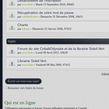
Désactivation de l'inscription
par
neocobalt
» Mardi 13 Septembre 2016, 09h05
Récupération de votre mot de passe
par
cobaltodyssee
» Dimanche 31 Décembre 2006, 10h31
Charte
par
yabaar
» Dimanche 22 Janvier 2006, 07h52
Sujets
Forum du site CobaltOdyssée et de la librairie Soleil Vert
par
neocobalt
» Lundi 09 Avril 2012, 10h39
Librairie Soleil Vert
par
neocobalt
» Vendredi 08 Mai 2009, 07h55
Affich
Écrire un nouveau sujet
Retourner vers Index du forum
Qui est en ligne
Utilisateurs parcourant ce forum: Aucun utilisateur enregistré et 1 invité