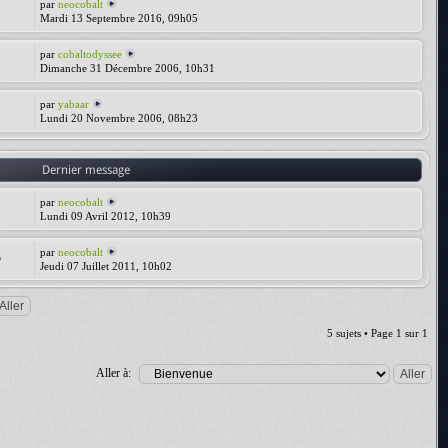
par
neocobalt
Mardi 13 Septembre 2016, 09h05
par
cobaltodyssee
Dimanche 31 Décembre 2006, 10h31
par
yabaar
Lundi 20 Novembre 2006, 08h23
Dernier message
par
neocobalt
Lundi 09 Avril 2012, 10h39
par
neocobalt
5
Jeudi 07 Juillet 2011, 10h02
5 sujets • Page
1
sur
1
Aller à: