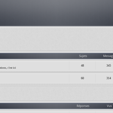
Sujets
Messag
48
345
ions, c'est ici
60
314
Réponses
Vus