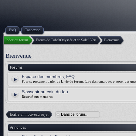
FAQ
Connexion
Index du forum
Forum de CobaltOdyssée et de Soleil Vert
Bienvenue
Bienvenue
Forums
Espace des membres, FAQ
Pour se présenter, parler de la vie du forum, faire des remarques et poser des quest
S'asseoir au coin du feu
Réservé aux membres
Écrire un nouveau sujet
Annonces