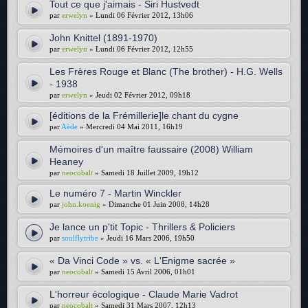
Tout ce que j'aimais - Siri Hustvedt
par
erwelyn
» Lundi 06 Février 2012, 13h06
John Knittel (1891-1970)
par
erwelyn
» Lundi 06 Février 2012, 12h55
Les Frères Rouge et Blanc (The brother) - H.G. Wells
- 1938
par
erwelyn
» Jeudi 02 Février 2012, 09h18
[éditions de la Frémillerie]le chant du cygne
par
Aède
» Mercredi 04 Mai 2011, 16h19
Mémoires d'un maître faussaire (2008) William
Heaney
par
neocobalt
» Samedi 18 Juillet 2009, 19h12
Le numéro 7 - Martin Winckler
par
john.koenig
» Dimanche 01 Juin 2008, 14h28
Je lance un p'tit Topic - Thrillers & Policiers
par
soulflytribe
» Jeudi 16 Mars 2006, 19h50
« Da Vinci Code » vs. « L'Enigme sacrée »
par
neocobalt
» Samedi 15 Avril 2006, 01h01
L'horreur écologique - Claude Marie Vadrot
par
neocobalt
» Samedi 31 Mars 2007, 12h13