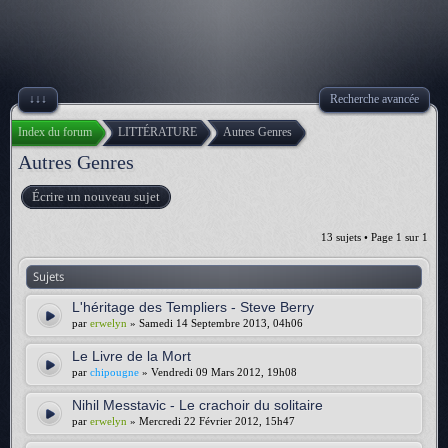
↓↓↓
Recherche avancée
Index du forum
LITTÉRATURE
Autres Genres
Autres Genres
Écrire un nouveau sujet
13 sujets • Page
1
sur
1
Sujets
L'héritage des Templiers - Steve Berry
par
erwelyn
» Samedi 14 Septembre 2013, 04h06
Le Livre de la Mort
par
chipougne
» Vendredi 09 Mars 2012, 19h08
Nihil Messtavic - Le crachoir du solitaire
par
erwelyn
» Mercredi 22 Février 2012, 15h47