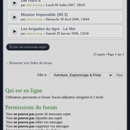
Die Hard 4
par
john.koenig
» Lundi 09 Juillet 2007, 18h35
Mission Impossible (MI:3)
par
john.koenig
» Dimanche 30 Avril 2006, 13h04
Les brigades du tigre : Le film
par
john.koenig
» Samedi 28 Janvier 2006, 12h36
Écrire un nouveau sujet
15 sujets • Page
1
sur
1
Retourner vers Index du forum
Aller à:
Qui est en ligne
Utilisateurs parcourant ce forum: Aucun utilisateur enregistré et 1 invité
Permissions du forum
Vous
ne pouvez pas
poster de nouveaux sujets
Vous
ne pouvez pas
répondre aux sujets
Vous
ne pouvez pas
éditer vos messages
Vous
ne pouvez pas
supprimer vos messages