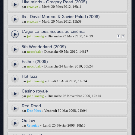
Like minds - Gregory Read (2005)
par
erwelyn
» Mardi 20 Mars 2012, 16h11
Ils - David Moreau & Xavier Palud (2006)
par
erwelyn
» Mardi 20 Mars 2012, 15h39
L'agence tous risques au cinéma
par
john.koenig
» Dimanche 23 Mars 2008, 14h29
1
2
8th Wonderland (2009)
par
neocobalt
» Dimanche 09 Mai 2010, 14h17
Esther (2009)
par
neocobalt
» Dimanche 24 Janvier 2010, 00h24
Hot fuzz
par
john.koenig
» Lundi 18 Août 2008, 16h24
Casino royale
par
john.koenig
» Dimanche 26 Novembre 2006, 12h14
Red Road
par
Doc Mars
» Vendredi 30 Mai 2008, 21h04
Outlaw
par
Cryptide
» Lundi 25 Février 2008, 18h16