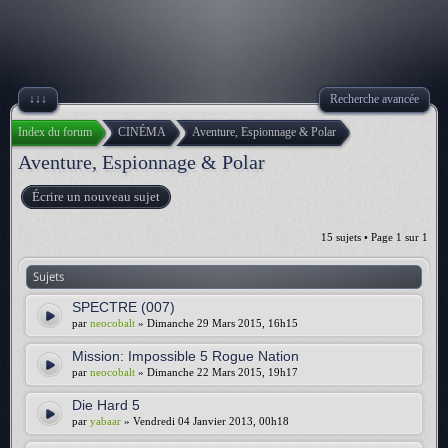
↓↓↓
Recherche avancée
Index du forum
CINÉMA
Aventure, Espionnage & Polar
Aventure, Espionnage & Polar
Écrire un nouveau sujet
15 sujets • Page
1
sur
1
Sujets
SPECTRE (007)
par
neocobalt
» Dimanche 29 Mars 2015, 16h15
Mission: Impossible 5 Rogue Nation
par
neocobalt
» Dimanche 22 Mars 2015, 19h17
Die Hard 5
par
yabaar
» Vendredi 04 Janvier 2013, 00h18