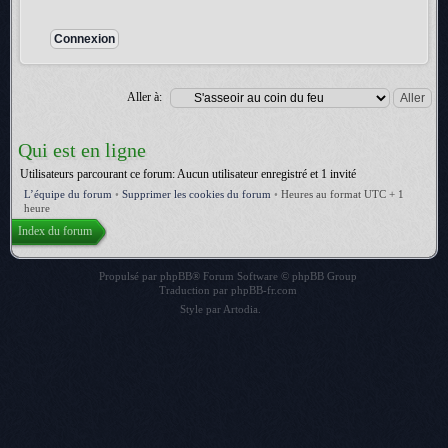
Aller à:
Qui est en ligne
Utilisateurs parcourant ce forum: Aucun utilisateur enregistré et 1 invité
L’équipe du forum
•
Supprimer les cookies du forum
•
Heures au format UTC + 1
heure
Index du forum
Propulsé par
phpBB
® Forum Software © phpBB Group
Traduction par
phpBB-fr.com
Style par
Artodia
.