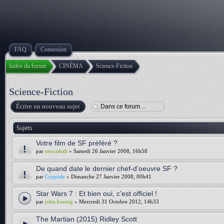
FAQ
Connexion
Index du forum
CINÉMA
Science-Fiction
Science-Fiction
Écrire un nouveau sujet
Sujets
Votre film de SF préféré ?
par
neocobalt
» Samedi 26 Janvier 2008, 16h58
De quand date le dernier chef-d'oeuvre SF ?
par
Cryptide
» Dimanche 27 Janvier 2008, 00h41
Star Wars 7 : Et bien oui, c'est officiel !
par
john.koenig
» Mercredi 31 Octobre 2012, 14h33
The Martian (2015) Ridley Scott