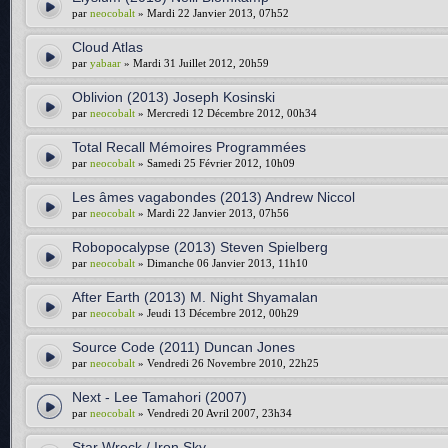
par
neocobalt
» Mardi 22 Janvier 2013, 07h52
Cloud Atlas
par
yabaar
» Mardi 31 Juillet 2012, 20h59
Oblivion (2013) Joseph Kosinski
par
neocobalt
» Mercredi 12 Décembre 2012, 00h34
Total Recall Mémoires Programmées
par
neocobalt
» Samedi 25 Février 2012, 10h09
Les âmes vagabondes (2013) Andrew Niccol
par
neocobalt
» Mardi 22 Janvier 2013, 07h56
Robopocalypse (2013) Steven Spielberg
par
neocobalt
» Dimanche 06 Janvier 2013, 11h10
After Earth (2013) M. Night Shyamalan
par
neocobalt
» Jeudi 13 Décembre 2012, 00h29
Source Code (2011) Duncan Jones
par
neocobalt
» Vendredi 26 Novembre 2010, 22h25
Next - Lee Tamahori (2007)
par
neocobalt
» Vendredi 20 Avril 2007, 23h34
Star Wreck / Iron Sky