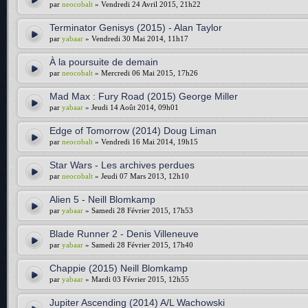
par
neocobalt
» Vendredi 24 Avril 2015, 21h22
Terminator Genisys (2015) - Alan Taylor
par
yabaar
» Vendredi 30 Mai 2014, 11h17
À la poursuite de demain
par
neocobalt
» Mercredi 06 Mai 2015, 17h26
Mad Max : Fury Road (2015) George Miller
par
yabaar
» Jeudi 14 Août 2014, 09h01
Edge of Tomorrow (2014) Doug Liman
par
neocobalt
» Vendredi 16 Mai 2014, 19h15
Star Wars - Les archives perdues
par
neocobalt
» Jeudi 07 Mars 2013, 12h10
Alien 5 - Neill Blomkamp
par
yabaar
» Samedi 28 Février 2015, 17h53
Blade Runner 2 - Denis Villeneuve
par
yabaar
» Samedi 28 Février 2015, 17h40
Chappie (2015) Neill Blomkamp
par
yabaar
» Mardi 03 Février 2015, 12h55
Jupiter Ascending (2014) A/L Wachowski