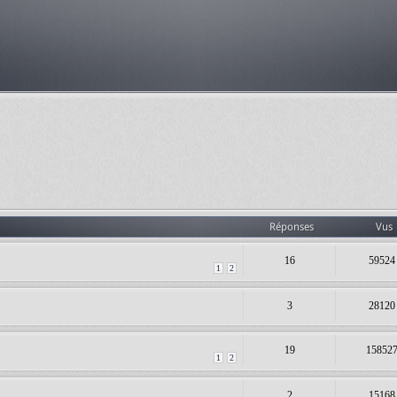
Réponses
Vus
16
59524
1
2
3
28120
19
15852
1
2
2
15168