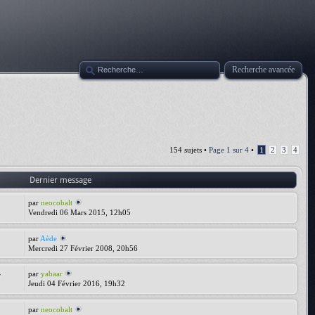
Recherche avancée
154 sujets •
Page
1
sur
4
•
1
2
3
4
Dernier message
par
neocobalt
Vendredi 06 Mars 2015, 12h05
par
Aède
Mercredi 27 Février 2008, 20h56
par
yabaar
7
Jeudi 04 Février 2016, 19h32
par
neocobalt