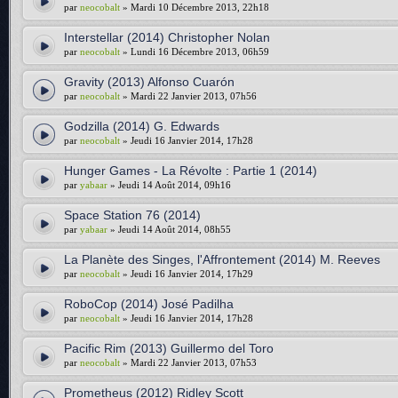
par
neocobalt
» Mardi 10 Décembre 2013, 22h18
Interstellar (2014) Christopher Nolan
par
neocobalt
» Lundi 16 Décembre 2013, 06h59
Gravity (2013) Alfonso Cuarón
par
neocobalt
» Mardi 22 Janvier 2013, 07h56
Godzilla (2014) G. Edwards
par
neocobalt
» Jeudi 16 Janvier 2014, 17h28
Hunger Games - La Révolte : Partie 1 (2014)
par
yabaar
» Jeudi 14 Août 2014, 09h16
Space Station 76 (2014)
par
yabaar
» Jeudi 14 Août 2014, 08h55
La Planète des Singes, l'Affrontement (2014) M. Reeves
par
neocobalt
» Jeudi 16 Janvier 2014, 17h29
RoboCop (2014) José Padilha
par
neocobalt
» Jeudi 16 Janvier 2014, 17h28
Pacific Rim (2013) Guillermo del Toro
par
neocobalt
» Mardi 22 Janvier 2013, 07h53
Prometheus (2012) Ridley Scott