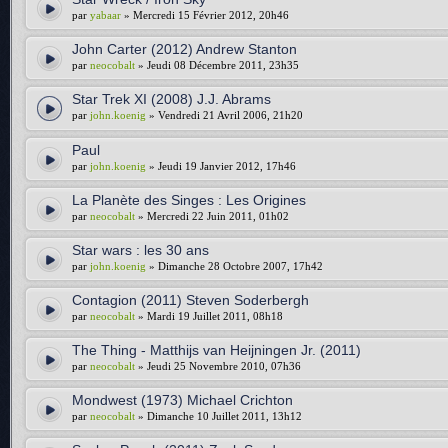
par
yabaar
» Mercredi 15 Février 2012, 20h46
John Carter (2012) Andrew Stanton
par
neocobalt
» Jeudi 08 Décembre 2011, 23h35
Star Trek XI (2008) J.J. Abrams
par
john.koenig
» Vendredi 21 Avril 2006, 21h20
Paul
par
john.koenig
» Jeudi 19 Janvier 2012, 17h46
La Planète des Singes : Les Origines
par
neocobalt
» Mercredi 22 Juin 2011, 01h02
Star wars : les 30 ans
par
john.koenig
» Dimanche 28 Octobre 2007, 17h42
Contagion (2011) Steven Soderbergh
par
neocobalt
» Mardi 19 Juillet 2011, 08h18
The Thing - Matthijs van Heijningen Jr. (2011)
par
neocobalt
» Jeudi 25 Novembre 2010, 07h36
Mondwest (1973) Michael Crichton
par
neocobalt
» Dimanche 10 Juillet 2011, 13h12