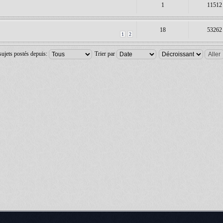
1
11512
18
53262
1
2
sujets postés depuis:
Trier par