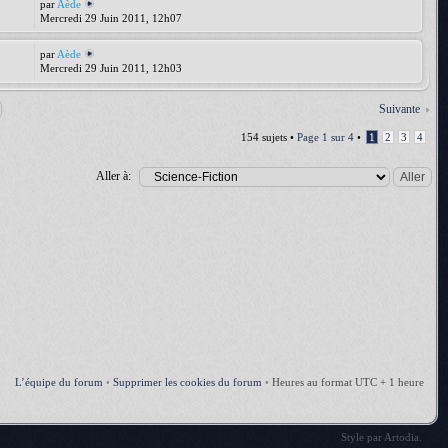
par
Aède
Mercredi 29 Juin 2011, 12h07
par
Aède
Mercredi 29 Juin 2011, 12h03
Suivante
154 sujets •
Page
1
sur
4
•
1
2
3
4
Aller à:
L’équipe du forum
•
Supprimer les cookies du forum
•
Heures au format UTC + 1 heure
Style par
Artodia
.