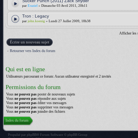
Sucker Punch (2011) Zack Snyder
par
Eraziel
» Dimanche 03 Avril 2011, 20h11
Tron : Legacy
par
john.koenig
» Lundi 27 Juillet 2009, 18h38
Afficher les 
Écrire un nouveau sujet
Retourner vers Index du forum
Qui est en ligne
Utilisateurs parcourant ce forum: Aucun utilisateur enregistré et 2 invités
Permissions du forum
Vous
ne pouvez pas
poster de nouveaux sujets
Vous
ne pouvez pas
répondre aux sujets
Vous
ne pouvez pas
éditer vos messages
Vous
ne pouvez pas
supprimer vos messages
Vous
ne pouvez pas
joindre des fichiers
Index du forum
Propulsé par
phpBB
® Forum Software © phpBB Group