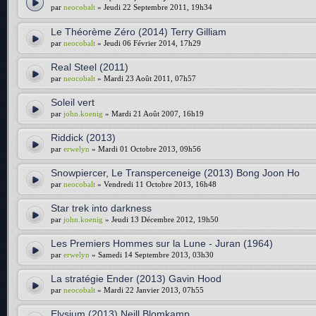
par
neocobalt
» Jeudi 22 Septembre 2011, 19h34
Le Théorème Zéro (2014) Terry Gilliam
par
neocobalt
» Jeudi 06 Février 2014, 17h29
Real Steel (2011)
par
neocobalt
» Mardi 23 Août 2011, 07h57
Soleil vert
par
john.koenig
» Mardi 21 Août 2007, 16h19
Riddick (2013)
par
erwelyn
» Mardi 01 Octobre 2013, 09h56
Snowpiercer, Le Transperceneige (2013) Bong Joon Ho
par
neocobalt
» Vendredi 11 Octobre 2013, 16h48
Star trek into darkness
par
john.koenig
» Jeudi 13 Décembre 2012, 19h50
Les Premiers Hommes sur la Lune - Juran (1964)
par
erwelyn
» Samedi 14 Septembre 2013, 03h30
La stratégie Ender (2013) Gavin Hood
par
neocobalt
» Mardi 22 Janvier 2013, 07h55
Elysium (2013) Neill Blomkamp