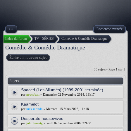
↓↓↓
Recherche avancée
Index du forum
TV - SÉRIES
Comédie & Comédie Dramatique
Comédie & Comédie Dramatique
Écrire un nouveau sujet
38 sujets • Page
1
sur
1
Sujets
Spaced (Les Allumés) (1999-2001 terminée)
par
neocobalt
» Dimanche 02 Novembre 2014, 19h17
Kaamelot
par
nick mondo
» Mercredi 15 Mars 2006, 11h18
Desperate housewives
par
john.koenig
» Jeudi 07 Septembre 2006, 22h38