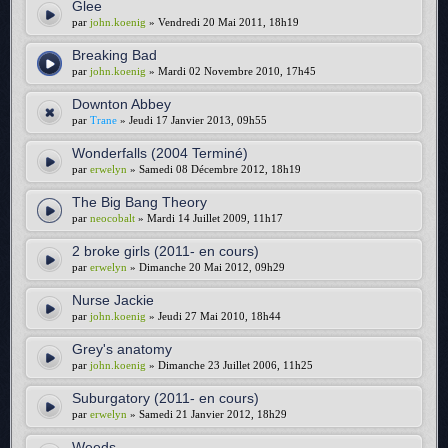
Glee
par
john.koenig
» Vendredi 20 Mai 2011, 18h19
Breaking Bad
par
john.koenig
» Mardi 02 Novembre 2010, 17h45
Downton Abbey
par
Trane
» Jeudi 17 Janvier 2013, 09h55
Wonderfalls (2004 Terminé)
par
erwelyn
» Samedi 08 Décembre 2012, 18h19
The Big Bang Theory
par
neocobalt
» Mardi 14 Juillet 2009, 11h17
2 broke girls (2011- en cours)
par
erwelyn
» Dimanche 20 Mai 2012, 09h29
Nurse Jackie
par
john.koenig
» Jeudi 27 Mai 2010, 18h44
Grey's anatomy
par
john.koenig
» Dimanche 23 Juillet 2006, 11h25
Suburgatory (2011- en cours)
par
erwelyn
» Samedi 21 Janvier 2012, 18h29
Weeds