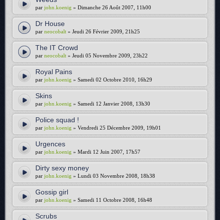
par
john.koenig
» Dimanche 26 Août 2007, 11h00
Dr House
par
neocobalt
» Jeudi 26 Février 2009, 21h25
The IT Crowd
par
neocobalt
» Jeudi 05 Novembre 2009, 23h22
Royal Pains
par
john.koenig
» Samedi 02 Octobre 2010, 16h29
Skins
par
john.koenig
» Samedi 12 Janvier 2008, 13h30
Police squad !
par
john.koenig
» Vendredi 25 Décembre 2009, 19h01
Urgences
par
john.koenig
» Mardi 12 Juin 2007, 17h57
Dirty sexy money
par
john.koenig
» Lundi 03 Novembre 2008, 18h38
Gossip girl
par
john.koenig
» Samedi 11 Octobre 2008, 16h48
Scrubs