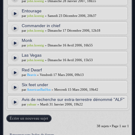
par
john.koenig
» Dimanche 28 Janvier 2007, 18h55
Entourage
par
john.koenig
» Samedi 23 Décembre 2006, 20h37
Commander in chief
par
john.koenig
» Dimanche 17 Décembre 2006, 12h18
Monk
par
john.koenig
» Dimanche 16 Avril 2006, 16h55
Las Vegas
par
john.koenig
» Dimanche 16 Avril 2006, 15h53
Red Dwarf
par
Beavis
» Vendredi 17 Mars 2006, 09h13
Six feet under
par
AmericanBadAss
» Mercredi 15 Mars 2006, 19h42
Avis de recherche sur extra-terrestre dénommé "ALF"
par
yabaar
» Mardi 31 Janvier 2006, 19h22
Écrire un nouveau sujet
38 sujets • Page
1
sur
1