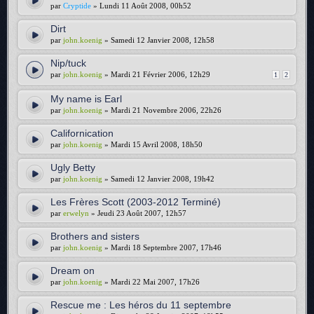
par
Cryptide
» Lundi 11 Août 2008, 00h52
Dirt
par
john.koenig
» Samedi 12 Janvier 2008, 12h58
Nip/tuck
par
john.koenig
» Mardi 21 Février 2006, 12h29
1
2
My name is Earl
par
john.koenig
» Mardi 21 Novembre 2006, 22h26
Californication
par
john.koenig
» Mardi 15 Avril 2008, 18h50
Ugly Betty
par
john.koenig
» Samedi 12 Janvier 2008, 19h42
Les Frères Scott (2003-2012 Terminé)
par
erwelyn
» Jeudi 23 Août 2007, 12h57
Brothers and sisters
par
john.koenig
» Mardi 18 Septembre 2007, 17h46
Dream on
par
john.koenig
» Mardi 22 Mai 2007, 17h26
Rescue me : Les héros du 11 septembre