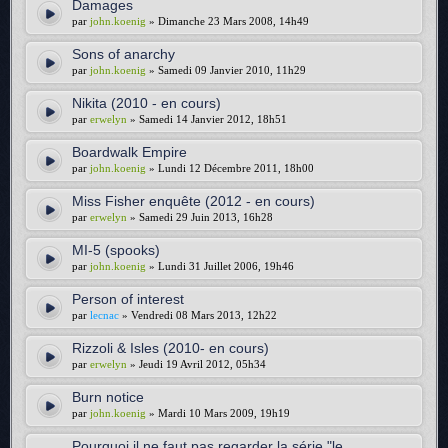
Damages
par
john.koenig
» Dimanche 23 Mars 2008, 14h49
Sons of anarchy
par
john.koenig
» Samedi 09 Janvier 2010, 11h29
Nikita (2010 - en cours)
par
erwelyn
» Samedi 14 Janvier 2012, 18h51
Boardwalk Empire
par
john.koenig
» Lundi 12 Décembre 2011, 18h00
Miss Fisher enquête (2012 - en cours)
par
erwelyn
» Samedi 29 Juin 2013, 16h28
MI-5 (spooks)
par
john.koenig
» Lundi 31 Juillet 2006, 19h46
Person of interest
par
lecnac
» Vendredi 08 Mars 2013, 12h22
Rizzoli & Isles (2010- en cours)
par
erwelyn
» Jeudi 19 Avril 2012, 05h34
Burn notice
par
john.koenig
» Mardi 10 Mars 2009, 19h19
Pourquoi il ne faut pas regarder la série "le