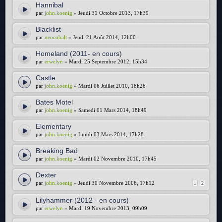
Hannibal
par
john.koenig
» Jeudi 31 Octobre 2013, 17h39
Blacklist
par
neocobalt
» Jeudi 21 Août 2014, 12h00
Homeland (2011- en cours)
par
erwelyn
» Mardi 25 Septembre 2012, 15h34
Castle
par
john.koenig
» Mardi 06 Juillet 2010, 18h28
Bates Motel
par
john.koenig
» Samedi 01 Mars 2014, 18h49
Elementary
par
john.koenig
» Lundi 03 Mars 2014, 17h28
Breaking Bad
par
john.koenig
» Mardi 02 Novembre 2010, 17h45
Dexter
par
john.koenig
» Jeudi 30 Novembre 2006, 17h12
1
2
Lilyhammer (2012 - en cours)
par
erwelyn
» Mardi 19 Novembre 2013, 09h09