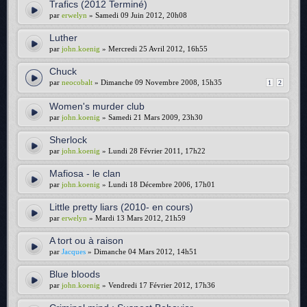
Trafics (2012 Terminé)
par
erwelyn
» Samedi 09 Juin 2012, 20h08
Luther
par
john.koenig
» Mercredi 25 Avril 2012, 16h55
Chuck
par
neocobalt
» Dimanche 09 Novembre 2008, 15h35
1
2
Women's murder club
par
john.koenig
» Samedi 21 Mars 2009, 23h30
Sherlock
par
john.koenig
» Lundi 28 Février 2011, 17h22
Mafiosa - le clan
par
john.koenig
» Lundi 18 Décembre 2006, 17h01
Little pretty liars (2010- en cours)
par
erwelyn
» Mardi 13 Mars 2012, 21h59
A tort ou à raison
par
Jacques
» Dimanche 04 Mars 2012, 14h51
Blue bloods
par
john.koenig
» Vendredi 17 Février 2012, 17h36