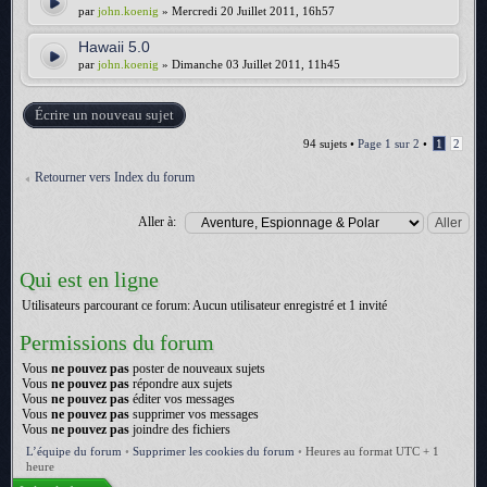
par
john.koenig
» Mercredi 20 Juillet 2011, 16h57
Hawaii 5.0
par
john.koenig
» Dimanche 03 Juillet 2011, 11h45
Écrire un nouveau sujet
94 sujets •
Page
1
sur
2
•
1
2
Retourner vers Index du forum
Aller à:
Qui est en ligne
Utilisateurs parcourant ce forum: Aucun utilisateur enregistré et 1 invité
Permissions du forum
Vous
ne pouvez pas
poster de nouveaux sujets
Vous
ne pouvez pas
répondre aux sujets
Vous
ne pouvez pas
éditer vos messages
Vous
ne pouvez pas
supprimer vos messages
Vous
ne pouvez pas
joindre des fichiers
L’équipe du forum
•
Supprimer les cookies du forum
•
Heures au format UTC + 1
heure