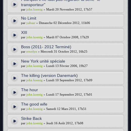
transporteur"
par
john.koenig
» Mardi 20 Novembre 2012, 17h57
No Limit
par
yabaar
» Dimanche 02 Décembre 2012, 11h06
XIII
par
john.koenig
» Mardi 07 Octobre 2008, 17h29
Boss (2011- 2012 Terminé)
par
erwelyn
» Mercredi 31 Octobre 2012, 16h25
New York unité spéciale
par
john.koenig
» Lundi 13 Février 2006, 19h27
The killing (version Danemark)
par
john.koenig
» Lundi 10 Septembre 2012, 17h09
The hour
par
john.koenig
» Lundi 17 Septembre 2012, 17h01
The good wife
par
john.koenig
» Samedi 12 Mars 2011, 17h51
Strike Back
par
john.koenig
» Jeudi 16 Août 2012, 17h08