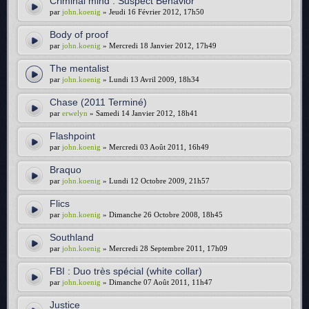
Criminal mind : Suspect Behavior
par
john.koenig
» Jeudi 16 Février 2012, 17h50
Body of proof
par
john.koenig
» Mercredi 18 Janvier 2012, 17h49
The mentalist
par
john.koenig
» Lundi 13 Avril 2009, 18h34
Chase (2011 Terminé)
par
erwelyn
» Samedi 14 Janvier 2012, 18h41
Flashpoint
par
john.koenig
» Mercredi 03 Août 2011, 16h49
Braquo
par
john.koenig
» Lundi 12 Octobre 2009, 21h57
Flics
par
john.koenig
» Dimanche 26 Octobre 2008, 18h45
Southland
par
john.koenig
» Mercredi 28 Septembre 2011, 17h09
FBI : Duo très spécial (white collar)
par
john.koenig
» Dimanche 07 Août 2011, 11h47
Justice