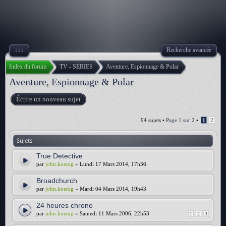
↓↓↓
Recherche avancée
Index du forum
TV - SÉRIES
Aventure, Espionnage & Polar
Aventure, Espionnage & Polar
Écrire un nouveau sujet
94 sujets •
Page
1
sur
2
•
1
2
Sujets
True Detective
par
john.koenig
» Lundi 17 Mars 2014, 17h36
Broadchurch
par
john.koenig
» Mardi 04 Mars 2014, 19h43
24 heures chrono
par
john.koenig
» Samedi 11 Mars 2006, 22h53
1
2
3