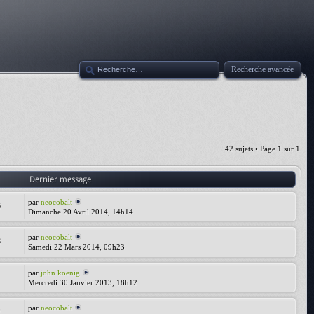
Recherche avancée
42 sujets • Page
1
sur
1
Dernier message
par
neocobalt
6
Dimanche 20 Avril 2014, 14h14
par
neocobalt
8
Samedi 22 Mars 2014, 09h23
par
john.koenig
Mercredi 30 Janvier 2013, 18h12
par
neocobalt
2