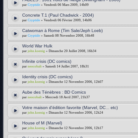
par
Cryptide
» Vendredi 06 Mars 2009, 14h09
Concrete T.1 (Paul Chadwick - 2004)
par
Cryptide
» Vendredi 06 Février 2009, 14h06
Catwoman à Rome (Tim Sale/Jeph Loeb)
par
Cryptide
» Samedi 08 Novembre 2008, 16h48
World War Hulk
par
john.koenig
» Dimanche 20 Juillet 2008, 16h34
Infinite crisis (DC comics)
par
neocobalt
» Samedi 14 Juillet 2007, 18h31
Identity crisis (DC comics)
par
john.koenig
» Dimanche 12 Novembre 2006, 12h07
Aube des Ténèbres : BD Comics
par
neocobalt
» Mercredi 18 Avril 2007, 21h37
Votre maison d'édition favorite (Marvel, DC... etc)
par
john.koenig
» Dimanche 12 Novembre 2006, 12h24
House of M (Marvel)
par
john.koenig
» Dimanche 12 Novembre 2006, 12h17