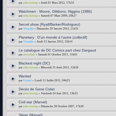
par
john.koenig
» Jeudi 01 Mars 2012, 17h33
Watchmen - Moore, Gibbons, Higgins (1986)
par
john.koenig
» Samedi 07 Mars 2009, 20h27
Secret show (Ryall/Barker/Rodriguez)
par
Vorpalin
» Dimanche 29 Janvier 2012, 21h31
Planetary : D'un monde à l'autre (collectif)
par
Vorpalin
» Jeudi 12 Janvier 2012, 22h14
Le catalogue de DC Comics part chez Dargaud
par
neocobalt
» Samedi 01 Octobre 2011, 11h01
Blackest night (DC)
par
john.koenig
» Mercredi 31 Août 2011, 12h56
Wanted
par
Eraziel
» Lundi 11 Juillet 2011, 04h25
Décès de Gene Colan
par
john.koenig
» Vendredi 24 Juin 2011, 13h23
Civil war (Marvel)
par
john.koenig
» Dimanche 28 Octobre 2007, 17h30
Siège (Marvel)