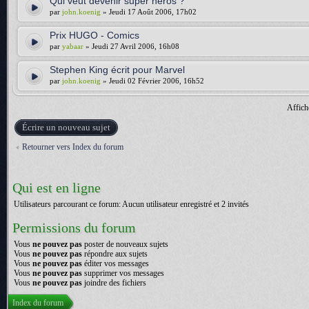
Qui veut devenir super héros ?
par
john.koenig
» Jeudi 17 Août 2006, 17h02
Prix HUGO - Comics
par
yabaar
» Jeudi 27 Avril 2006, 16h08
Stephen King écrit pour Marvel
par
john.koenig
» Jeudi 02 Février 2006, 16h52
Affich
Écrire un nouveau sujet
Retourner vers Index du forum
Qui est en ligne
Utilisateurs parcourant ce forum: Aucun utilisateur enregistré et 2 invités
Permissions du forum
Vous
ne pouvez pas
poster de nouveaux sujets
Vous
ne pouvez pas
répondre aux sujets
Vous
ne pouvez pas
éditer vos messages
Vous
ne pouvez pas
supprimer vos messages
Vous
ne pouvez pas
joindre des fichiers
Index du forum