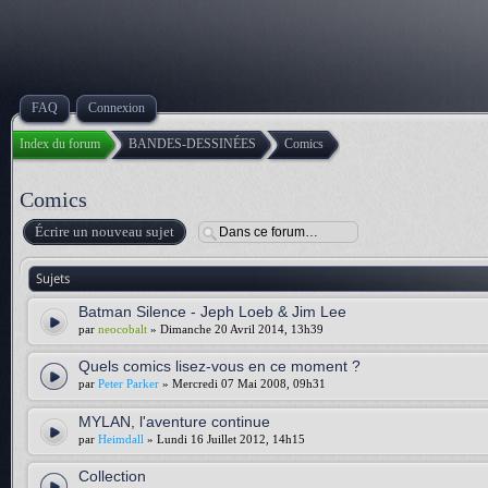
FAQ
Connexion
Index du forum
BANDES-DESSINÉES
Comics
Comics
Écrire un nouveau sujet
Sujets
Batman Silence - Jeph Loeb & Jim Lee
par
neocobalt
» Dimanche 20 Avril 2014, 13h39
Quels comics lisez-vous en ce moment ?
par
Peter Parker
» Mercredi 07 Mai 2008, 09h31
MYLAN, l'aventure continue
par
Heimdall
» Lundi 16 Juillet 2012, 14h15
Collection