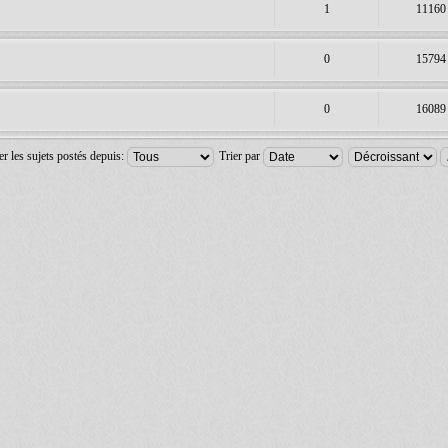
1
11160
0
15794
0
16089
er les sujets postés depuis:
Trier par