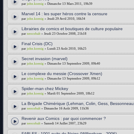
par
john.koenig
» Dimanche 13 Mars 2011, 19h39
Marvel 14 : les super héros contre la censure
par
john.koenig
» Jeudi 29 Avril 2010, 16h34
Librairies de comics et boutiques de culture populaire
par
neocobalt
» Jeudi 23 Octobre 2008, 21h18
Final Crisis (DC)
par
john.koenig
» Lundi 23 Août 2010, 16h25
Secret invasion (marvel)
par
john.koenig
» Dimanche 13 Septembre 2009, 09h40
Le complexe du messie (Crossover Xmen)
par
john.koenig
» Dimanche 13 Septembre 2009, 09h12
Spider-man chez Mickey
par
john.koenig
» Mardi 01 Septembre 2009, 18h12
La Brigade Chimérique (Lehman, Colin, Gess, Bessonneau
par
neocobalt
» Dimanche 16 Août 2009, 11h36
Revenir aux Comics : par quoi commencer ?
par
neocobalt
» Samedi 14 Juillet 2007, 23h29
FABLES : 1001 nuits de Neige (Willingham - 2006)