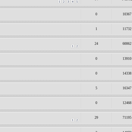
1
2
3
4
5
0
10367
1
11732
24
60062
1
2
0
13910
0
14338
5
16347
0
12468
29
71195
1
2