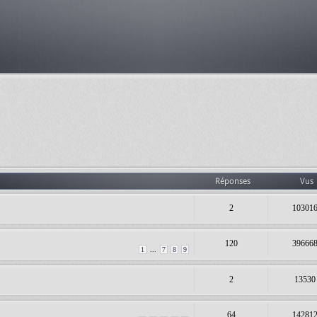
Réponses
Vus
2
10301
120
39666
1
...
7
8
9
2
13530
64
14281