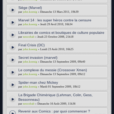
Siège (Marvel)
par
john.koenig
» Dimanche 13 Mars 2011, 19h39
Marvel 14 : les super héros contre la censure
par
john.koenig
» Jeudi 29 Avril 2010, 16h34
Librairies de comics et boutiques de culture populaire
par
neocobalt
» Jeudi 23 Octobre 2008, 21h18
Final Crisis (DC)
par
john.koenig
» Lundi 23 Août 2010, 16h25
Secret invasion (marvel)
par
john.koenig
» Dimanche 13 Septembre 2009, 09h40
Le complexe du messie (Crossover Xmen)
par
john.koenig
» Dimanche 13 Septembre 2009, 09h12
Spider-man chez Mickey
par
john.koenig
» Mardi 01 Septembre 2009, 18h12
La Brigade Chimérique (Lehman, Colin, Gess,
Bessonneau)
par
neocobalt
» Dimanche 16 Août 2009, 11h36
Revenir aux Comics : par quoi commencer ?