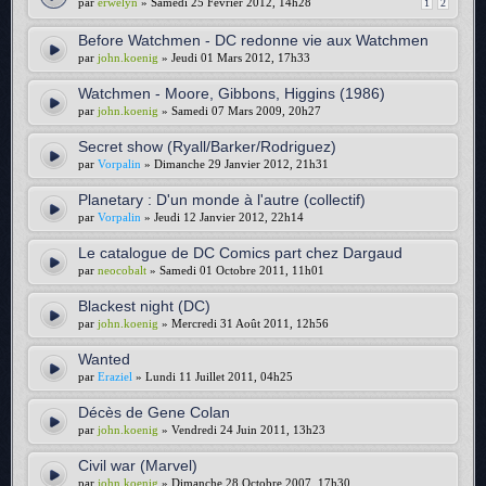
par
erwelyn
» Samedi 25 Février 2012, 14h28
1
2
Before Watchmen - DC redonne vie aux Watchmen
par
john.koenig
» Jeudi 01 Mars 2012, 17h33
Watchmen - Moore, Gibbons, Higgins (1986)
par
john.koenig
» Samedi 07 Mars 2009, 20h27
Secret show (Ryall/Barker/Rodriguez)
par
Vorpalin
» Dimanche 29 Janvier 2012, 21h31
Planetary : D'un monde à l'autre (collectif)
par
Vorpalin
» Jeudi 12 Janvier 2012, 22h14
Le catalogue de DC Comics part chez Dargaud
par
neocobalt
» Samedi 01 Octobre 2011, 11h01
Blackest night (DC)
par
john.koenig
» Mercredi 31 Août 2011, 12h56
Wanted
par
Eraziel
» Lundi 11 Juillet 2011, 04h25
Décès de Gene Colan
par
john.koenig
» Vendredi 24 Juin 2011, 13h23
Civil war (Marvel)
par
john.koenig
» Dimanche 28 Octobre 2007, 17h30