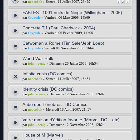
par
neocobalt
» Samedi 14 Juillet 2007, 23h29
1
2
3
FABLES : 1001 nuits de Neige (Willingham - 2006)
par
Cryptide
» Vendredi 06 Mars 2009, 14h09
Concrete T.1 (Paul Chadwick - 2004)
par
Cryptide
» Vendredi 06 Février 2009, 14h06
Catwoman à Rome (Tim Sale/Jeph Loeb)
par
Cryptide
» Samedi 08 Novembre 2008, 16h48
World War Hulk
par
john.koenig
» Dimanche 20 Juillet 2008, 16h34
Infinite crisis (DC comics)
par
neocobalt
» Samedi 14 Juillet 2007, 18h31
Identity crisis (DC comics)
par
john.koenig
» Dimanche 12 Novembre 2006, 12h07
Aube des Ténèbres : BD Comics
par
neocobalt
» Mercredi 18 Avril 2007, 21h37
Votre maison d'édition favorite (Marvel, DC... etc)
par
john.koenig
» Dimanche 12 Novembre 2006, 12h24
House of M (Marvel)