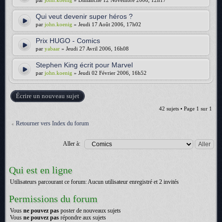
par
john.koenig
» Dimanche 12 Novembre 2006, 12h17
Qui veut devenir super héros ?
par
john.koenig
» Jeudi 17 Août 2006, 17h02
Prix HUGO - Comics
par
yabaar
» Jeudi 27 Avril 2006, 16h08
Stephen King écrit pour Marvel
par
john.koenig
» Jeudi 02 Février 2006, 16h52
Écrire un nouveau sujet
42 sujets • Page
1
sur
1
Retourner vers Index du forum
Aller à:
Qui est en ligne
Utilisateurs parcourant ce forum: Aucun utilisateur enregistré et 2 invités
Permissions du forum
Vous
ne pouvez pas
poster de nouveaux sujets
Vous
ne pouvez pas
répondre aux sujets