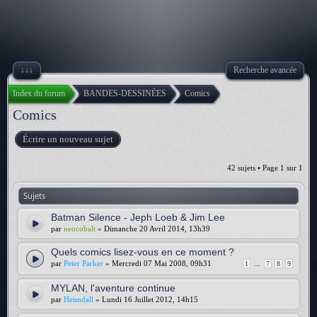
↓↓↓
Recherche avancée
Index du forum
BANDES-DESSINÉES
Comics
Comics
Écrire un nouveau sujet
42 sujets • Page
1
sur
1
Sujets
Batman Silence - Jeph Loeb & Jim Lee
par
neocobalt
» Dimanche 20 Avril 2014, 13h39
Quels comics lisez-vous en ce moment ?
par
Peter Parker
» Mercredi 07 Mai 2008, 09h31
1
...
7
8
9
MYLAN, l'aventure continue
par
Heimdall
» Lundi 16 Juillet 2012, 14h15