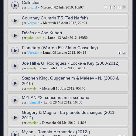
Collection
par
Eraziel
» Mercredi 02 Juin 2010, 16h07
1
2
3
4
5
Courtney Crumrin T.5 (Ted Naifeh)
par
Vorpalin
» Mercredi 15 Août 2012, 22h04
Décès de Joe Kubert
par
john.koenig
» Lundi 13 Août 2012, 16h50
Planetary (Warren Ellis/John Cassaday)
par
Vorpalin
» Lundi 09 Janvier 2012, 00h14
1
2
Joe Hill & G. Rodriguez - Locke & Key (2008-2012)
par
erwelyn
» Vendredi 15 Juin 2012, 14h31
Stephen King, Guggenheim & Maleev - N. (2008 &
2010)
par
erwelyn
» Mercredi 13 Juin 2012, 05h40
MYLAN #2, concours mini scénario
par
Heimdall
» Lundi 28 Mai 2012, 10h58
Grégory & Magno - La planète des singes (2011-
2012)
par
erwelyn
» Dimanche 06 Mai 2012, 11h03
Mylan - Romain Hernandez (2012-)