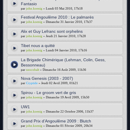
Fantasio
par
john.koenig
» Lundi 03 Mai 2010, 17h18
Festival Angoulême 2010 : Le palmarès
par
john.koenig
» Dimanche 31 Janvier 2010, 17h37
Alix et Guy Lefranc sont orphelins
par
john.koenig
» Jeudi 21 Janvier 2010, 17h28
Tibet nous a quitté
par
john.koenig
» Lundi 04 Janvier 2010, 17h16
La Brigade Chimérique (Lehman, Colin, Gess,
Bessonneau)
par
neocobalt
» Dimanche 16 Août 2009, 11h36
Nova Genesis (2003 - 2007)
par
Cryptide
» Jeudi 02 Avril 2009, 01h21
Spirou - Le groom vert de gris
par
john.koenig
» Dimanche 19 Avril 2009, 15h50
UW1
par
john.koenig
» Dimanche 22 Octobre 2006, 11h37
Grand Prix d’Angoulême 2009 : Blutch
par
john.koenig
» Dimanche 01 Février 2009, 20h34