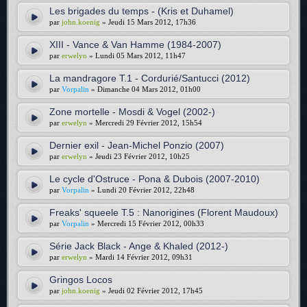
Les brigades du temps - (Kris et Duhamel)
par
john.koenig
» Jeudi 15 Mars 2012, 17h36
XIII - Vance & Van Hamme (1984-2007)
par
erwelyn
» Lundi 05 Mars 2012, 11h47
La mandragore T.1 - Cordurié/Santucci (2012)
par
Vorpalin
» Dimanche 04 Mars 2012, 01h00
Zone mortelle - Mosdi & Vogel (2002-)
par
erwelyn
» Mercredi 29 Février 2012, 15h54
Dernier exil - Jean-Michel Ponzio (2007)
par
erwelyn
» Jeudi 23 Février 2012, 10h25
Le cycle d'Ostruce - Pona & Dubois (2007-2010)
par
Vorpalin
» Lundi 20 Février 2012, 22h48
Freaks' squeele T.5 : Nanorigines (Florent Maudoux)
par
Vorpalin
» Mercredi 15 Février 2012, 00h33
Série Jack Black - Ange & Khaled (2012-)
par
erwelyn
» Mardi 14 Février 2012, 09h31
Gringos Locos
par
john.koenig
» Jeudi 02 Février 2012, 17h45