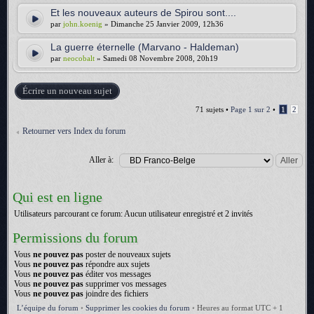
Et les nouveaux auteurs de Spirou sont....
par
john.koenig
» Dimanche 25 Janvier 2009, 12h36
La guerre éternelle (Marvano - Haldeman)
par
neocobalt
» Samedi 08 Novembre 2008, 20h19
Écrire un nouveau sujet
71 sujets •
Page
1
sur
2
•
1
2
Retourner vers Index du forum
Aller à:
Qui est en ligne
Utilisateurs parcourant ce forum: Aucun utilisateur enregistré et 2 invités
Permissions du forum
Vous
ne pouvez pas
poster de nouveaux sujets
Vous
ne pouvez pas
répondre aux sujets
Vous
ne pouvez pas
éditer vos messages
Vous
ne pouvez pas
supprimer vos messages
Vous
ne pouvez pas
joindre des fichiers
L’équipe du forum
•
Supprimer les cookies du forum
•
Heures au format UTC + 1