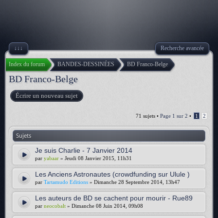
↓↓↓
Recherche avancée
Index du forum
BANDES-DESSINÉES
BD Franco-Belge
BD Franco-Belge
Écrire un nouveau sujet
71 sujets •
Page
1
sur
2
•
1
2
Sujets
Je suis Charlie - 7 Janvier 2014
par
yabaar
» Jeudi 08 Janvier 2015, 11h31
Les Anciens Astronautes (crowdfunding sur Ulule )
par
Tartamudo Editions
» Dimanche 28 Septembre 2014, 13h47
Les auteurs de BD se cachent pour mourir - Rue89
par
neocobalt
» Dimanche 08 Juin 2014, 09h08