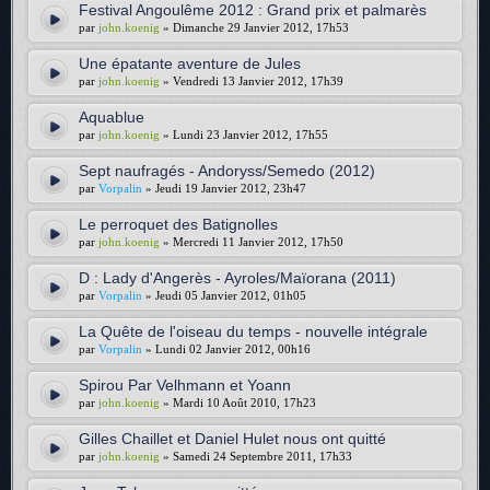
Festival Angoulême 2012 : Grand prix et palmarès
par
john.koenig
» Dimanche 29 Janvier 2012, 17h53
Une épatante aventure de Jules
par
john.koenig
» Vendredi 13 Janvier 2012, 17h39
Aquablue
par
john.koenig
» Lundi 23 Janvier 2012, 17h55
Sept naufragés - Andoryss/Semedo (2012)
par
Vorpalin
» Jeudi 19 Janvier 2012, 23h47
Le perroquet des Batignolles
par
john.koenig
» Mercredi 11 Janvier 2012, 17h50
D : Lady d'Angerès - Ayroles/Maïorana (2011)
par
Vorpalin
» Jeudi 05 Janvier 2012, 01h05
La Quête de l'oiseau du temps - nouvelle intégrale
par
Vorpalin
» Lundi 02 Janvier 2012, 00h16
Spirou Par Velhmann et Yoann
par
john.koenig
» Mardi 10 Août 2010, 17h23
Gilles Chaillet et Daniel Hulet nous ont quitté
par
john.koenig
» Samedi 24 Septembre 2011, 17h33