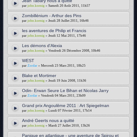
Jean Tabary nous a quitté
par
john.koenig
» Samedi 20 Août 2011, 11h57
Zombillénium - Arthur des Pins
par
john.koenig
» Jeudi 28 Juillet 2011, 16h46
les aventures de Philip et Francis
par
john.koenig
» Jeudi 12 Mai 2011, 17h46
Les démons d'Alexia
par
john.koenig
» Vendredi 26 Décembre 2008, 10h46
WEST
par
Zordar
» Mercredi 23 Mars 2011, 18h25
Blake et Mortimer
par
john.koenig
» Jeudi 19 Juin 2008, 11h36
Odin- Erwan Seure Le Bihan et Nicolas Jarry
par
Zordar
» Vendredi 04 Mars 2011, 23h09
Grand prix Angoulême 2011 : Art Spiegelman
par
john.koenig
» Lundi 07 Février 2011, 17h14
André Geerts nous a quitté
par
john.koenig
» Mardi 27 Juillet 2010, 13h26
Panique en atlantique - une aventure de Spirou et