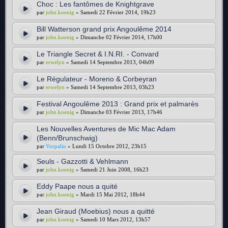
Choc : Les fantômes de Knightgrave
par
john.koenig
» Samedi 22 Février 2014, 19h23
Bill Watterson grand prix Angoulême 2014
par
john.koenig
» Dimanche 02 Février 2014, 17h00
Le Triangle Secret & I.N.RI. - Convard
par
erwelyn
» Samedi 14 Septembre 2013, 04h09
Le Régulateur - Moreno & Corbeyran
par
erwelyn
» Samedi 14 Septembre 2013, 03h23
Festival Angoulême 2013 : Grand prix et palmarès
par
john.koenig
» Dimanche 03 Février 2013, 17h46
Les Nouvelles Aventures de Mic Mac Adam
(Benn/Brunschwig)
par
Vorpalin
» Lundi 15 Octobre 2012, 23h15
Seuls - Gazzotti & Vehlmann
par
john.koenig
» Samedi 21 Juin 2008, 16h23
Eddy Paape nous a quité
par
john.koenig
» Mardi 15 Mai 2012, 18h44
Jean Giraud (Moebius) nous a quitté
par
john.koenig
» Samedi 10 Mars 2012, 13h57