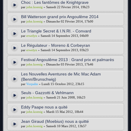
Choc : Les fantômes de Knightgrave
par
john.koenig
» Samedi 22 Février 2014, 19h23
Bill Watterson grand prix Angoulême 2014
par
john.koenig
» Dimanche 02 Février 2014, 17h00
Le Triangle Secret & I.N.RI. - Convard
par
erwelyn
» Samedi 14 Septembre 2013, 04h09
Le Régulateur - Moreno & Corbeyran
par
erwelyn
» Samedi 14 Septembre 2013, 03h23
Festival Angoulême 2013 : Grand prix et palmarès
par
john.koenig
» Dimanche 03 Février 2013, 17h46
Les Nouvelles Aventures de Mic Mac Adam
(Benn/Brunschwig)
par
Vorpalin
» Lundi 15 Octobre 2012, 23h15
Seuls - Gazzotti & Vehlmann
par
john.koenig
» Samedi 21 Juin 2008, 16h23
Eddy Paape nous a quité
par
john.koenig
» Mardi 15 Mai 2012, 18h44
Jean Giraud (Moebius) nous a quitté
par
john.koenig
» Samedi 10 Mars 2012, 13h57