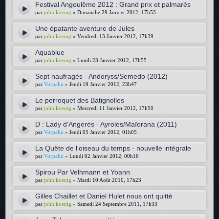
Festival Angoulême 2012 : Grand prix et palmarès
par
john.koenig
» Dimanche 29 Janvier 2012, 17h53
Une épatante aventure de Jules
par
john.koenig
» Vendredi 13 Janvier 2012, 17h39
Aquablue
par
john.koenig
» Lundi 23 Janvier 2012, 17h55
Sept naufragés - Andoryss/Semedo (2012)
par
Vorpalin
» Jeudi 19 Janvier 2012, 23h47
Le perroquet des Batignolles
par
john.koenig
» Mercredi 11 Janvier 2012, 17h50
D : Lady d'Angerès - Ayroles/Maïorana (2011)
par
Vorpalin
» Jeudi 05 Janvier 2012, 01h05
La Quête de l'oiseau du temps - nouvelle intégrale
par
Vorpalin
» Lundi 02 Janvier 2012, 00h16
Spirou Par Velhmann et Yoann
par
john.koenig
» Mardi 10 Août 2010, 17h23
Gilles Chaillet et Daniel Hulet nous ont quitté
par
john.koenig
» Samedi 24 Septembre 2011, 17h33