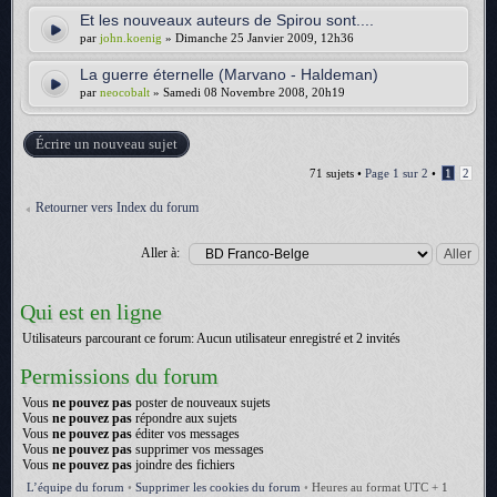
Et les nouveaux auteurs de Spirou sont....
par
john.koenig
» Dimanche 25 Janvier 2009, 12h36
La guerre éternelle (Marvano - Haldeman)
par
neocobalt
» Samedi 08 Novembre 2008, 20h19
Écrire un nouveau sujet
71 sujets •
Page
1
sur
2
•
1
2
Retourner vers Index du forum
Aller à:
Qui est en ligne
Utilisateurs parcourant ce forum: Aucun utilisateur enregistré et 2 invités
Permissions du forum
Vous
ne pouvez pas
poster de nouveaux sujets
Vous
ne pouvez pas
répondre aux sujets
Vous
ne pouvez pas
éditer vos messages
Vous
ne pouvez pas
supprimer vos messages
Vous
ne pouvez pas
joindre des fichiers
L’équipe du forum
•
Supprimer les cookies du forum
•
Heures au format UTC + 1