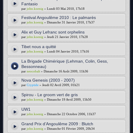
Fantasio
par
john.koenig
» Lundi 03 Mai 2010, 17h18
Festival Angoulême 2010 : Le palmarès
par
john.koenig
» Dimanche 31 Janvier 2010, 17h37
Alix et Guy Lefranc sont orphelins
par
john.koenig
» Jeudi 21 Janvier 2010, 17h28
Tibet nous a quitté
par
john.koenig
» Lundi 04 Janvier 2010, 17h16
La Brigade Chimérique (Lehman, Colin, Gess,
Bessonneau)
par
neocobalt
» Dimanche 16 Août 2009, 11h36
Nova Genesis (2003 - 2007)
par
Cryptide
» Jeudi 02 Avril 2009, 01h21
Spirou - Le groom vert de gris
par
john.koenig
» Dimanche 19 Avril 2009, 15h50
UW1
par
john.koenig
» Dimanche 22 Octobre 2006, 11h37
Grand Prix d’Angoulême 2009 : Blutch
par
john.koenig
» Dimanche 01 Février 2009, 20h34