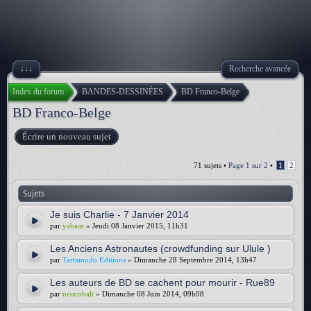
↓↓↓
Recherche avancée
Index du forum
BANDES-DESSINÉES
BD Franco-Belge
BD Franco-Belge
Écrire un nouveau sujet
71 sujets •
Page
1
sur
2
•
1
2
Sujets
Je suis Charlie - 7 Janvier 2014
par
yabaar
» Jeudi 08 Janvier 2015, 11h31
Les Anciens Astronautes (crowdfunding sur Ulule )
par
Tartamudo Editions
» Dimanche 28 Septembre 2014, 13h47
Les auteurs de BD se cachent pour mourir - Rue89
par
neocobalt
» Dimanche 08 Juin 2014, 09h08