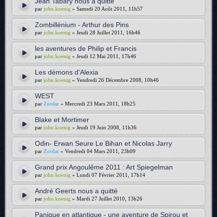
Jean Tabary nous a quitté
par
john.koenig
» Samedi 20 Août 2011, 11h57
Zombillénium - Arthur des Pins
par
john.koenig
» Jeudi 28 Juillet 2011, 16h46
les aventures de Philip et Francis
par
john.koenig
» Jeudi 12 Mai 2011, 17h46
Les démons d'Alexia
par
john.koenig
» Vendredi 26 Décembre 2008, 10h46
WEST
par
Zordar
» Mercredi 23 Mars 2011, 18h25
Blake et Mortimer
par
john.koenig
» Jeudi 19 Juin 2008, 11h36
Odin- Erwan Seure Le Bihan et Nicolas Jarry
par
Zordar
» Vendredi 04 Mars 2011, 23h09
Grand prix Angoulême 2011 : Art Spiegelman
par
john.koenig
» Lundi 07 Février 2011, 17h14
André Geerts nous a quitté
par
john.koenig
» Mardi 27 Juillet 2010, 13h26
Panique en atlantique - une aventure de Spirou et