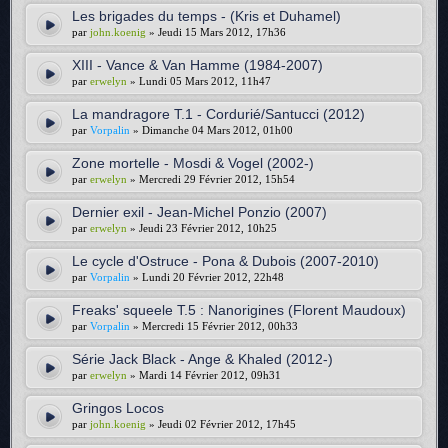
Les brigades du temps - (Kris et Duhamel)
par
john.koenig
» Jeudi 15 Mars 2012, 17h36
XIII - Vance & Van Hamme (1984-2007)
par
erwelyn
» Lundi 05 Mars 2012, 11h47
La mandragore T.1 - Cordurié/Santucci (2012)
par
Vorpalin
» Dimanche 04 Mars 2012, 01h00
Zone mortelle - Mosdi & Vogel (2002-)
par
erwelyn
» Mercredi 29 Février 2012, 15h54
Dernier exil - Jean-Michel Ponzio (2007)
par
erwelyn
» Jeudi 23 Février 2012, 10h25
Le cycle d'Ostruce - Pona & Dubois (2007-2010)
par
Vorpalin
» Lundi 20 Février 2012, 22h48
Freaks' squeele T.5 : Nanorigines (Florent Maudoux)
par
Vorpalin
» Mercredi 15 Février 2012, 00h33
Série Jack Black - Ange & Khaled (2012-)
par
erwelyn
» Mardi 14 Février 2012, 09h31
Gringos Locos
par
john.koenig
» Jeudi 02 Février 2012, 17h45