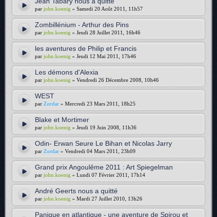
Jean Tabary nous a quitté
par
john.koenig
» Samedi 20 Août 2011, 11h57
Zombillénium - Arthur des Pins
par
john.koenig
» Jeudi 28 Juillet 2011, 16h46
les aventures de Philip et Francis
par
john.koenig
» Jeudi 12 Mai 2011, 17h46
Les démons d'Alexia
par
john.koenig
» Vendredi 26 Décembre 2008, 10h46
WEST
par
Zordar
» Mercredi 23 Mars 2011, 18h25
Blake et Mortimer
par
john.koenig
» Jeudi 19 Juin 2008, 11h36
Odin- Erwan Seure Le Bihan et Nicolas Jarry
par
Zordar
» Vendredi 04 Mars 2011, 23h09
Grand prix Angoulême 2011 : Art Spiegelman
par
john.koenig
» Lundi 07 Février 2011, 17h14
André Geerts nous a quitté
par
john.koenig
» Mardi 27 Juillet 2010, 13h26
Panique en atlantique - une aventure de Spirou et