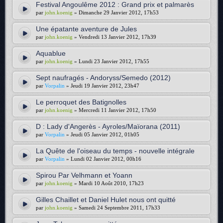
Festival Angoulême 2012 : Grand prix et palmarès
par
john.koenig
» Dimanche 29 Janvier 2012, 17h53
Une épatante aventure de Jules
par
john.koenig
» Vendredi 13 Janvier 2012, 17h39
Aquablue
par
john.koenig
» Lundi 23 Janvier 2012, 17h55
Sept naufragés - Andoryss/Semedo (2012)
par
Vorpalin
» Jeudi 19 Janvier 2012, 23h47
Le perroquet des Batignolles
par
john.koenig
» Mercredi 11 Janvier 2012, 17h50
D : Lady d'Angerès - Ayroles/Maïorana (2011)
par
Vorpalin
» Jeudi 05 Janvier 2012, 01h05
La Quête de l'oiseau du temps - nouvelle intégrale
par
Vorpalin
» Lundi 02 Janvier 2012, 00h16
Spirou Par Velhmann et Yoann
par
john.koenig
» Mardi 10 Août 2010, 17h23
Gilles Chaillet et Daniel Hulet nous ont quitté
par
john.koenig
» Samedi 24 Septembre 2011, 17h33