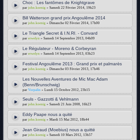
Choc : Les fantômes de Knightgrave
par
john.koenig
» Samedi 22 Février 2014, 19h23
Bill Watterson grand prix Angoulême 2014
par
john.koenig
» Dimanche 02 Février 2014, 17h00
Le Triangle Secret & I.N.RI. - Convard
par
erwelyn
» Samedi 14 Septembre 2013, 04h09
Le Régulateur - Moreno & Corbeyran
par
erwelyn
» Samedi 14 Septembre 2013, 03h23
Festival Angoulême 2013 : Grand prix et palmarès
par
john.koenig
» Dimanche 03 Février 2013, 17h46
Les Nouvelles Aventures de Mic Mac Adam
(Benn/Brunschwig)
par
Vorpalin
» Lundi 15 Octobre 2012, 23h15
Seuls - Gazzotti & Vehlmann
par
john.koenig
» Samedi 21 Juin 2008, 16h23
Eddy Paape nous a quité
par
john.koenig
» Mardi 15 Mai 2012, 18h44
Jean Giraud (Moebius) nous a quitté
par
john.koenig
» Samedi 10 Mars 2012, 13h57