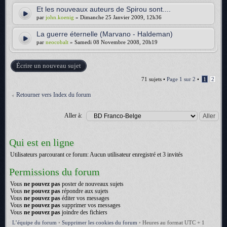
Et les nouveaux auteurs de Spirou sont....
par
john.koenig
» Dimanche 25 Janvier 2009, 12h36
La guerre éternelle (Marvano - Haldeman)
par
neocobalt
» Samedi 08 Novembre 2008, 20h19
Écrire un nouveau sujet
71 sujets •
Page
1
sur
2
•
1
2
Retourner vers Index du forum
Aller à:
Qui est en ligne
Utilisateurs parcourant ce forum: Aucun utilisateur enregistré et 3 invités
Permissions du forum
Vous
ne pouvez pas
poster de nouveaux sujets
Vous
ne pouvez pas
répondre aux sujets
Vous
ne pouvez pas
éditer vos messages
Vous
ne pouvez pas
supprimer vos messages
Vous
ne pouvez pas
joindre des fichiers
L’équipe du forum
•
Supprimer les cookies du forum
•
Heures au format UTC + 1