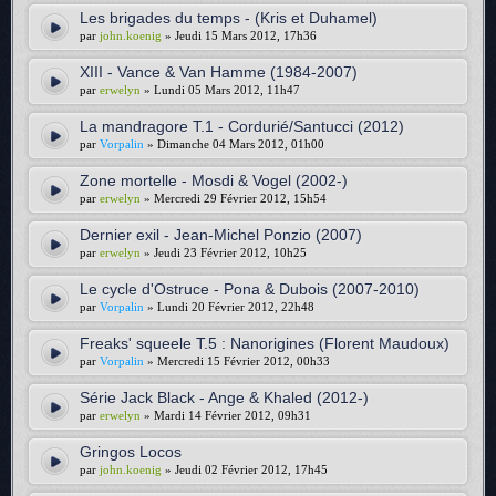
Les brigades du temps - (Kris et Duhamel)
par
john.koenig
» Jeudi 15 Mars 2012, 17h36
XIII - Vance & Van Hamme (1984-2007)
par
erwelyn
» Lundi 05 Mars 2012, 11h47
La mandragore T.1 - Cordurié/Santucci (2012)
par
Vorpalin
» Dimanche 04 Mars 2012, 01h00
Zone mortelle - Mosdi & Vogel (2002-)
par
erwelyn
» Mercredi 29 Février 2012, 15h54
Dernier exil - Jean-Michel Ponzio (2007)
par
erwelyn
» Jeudi 23 Février 2012, 10h25
Le cycle d'Ostruce - Pona & Dubois (2007-2010)
par
Vorpalin
» Lundi 20 Février 2012, 22h48
Freaks' squeele T.5 : Nanorigines (Florent Maudoux)
par
Vorpalin
» Mercredi 15 Février 2012, 00h33
Série Jack Black - Ange & Khaled (2012-)
par
erwelyn
» Mardi 14 Février 2012, 09h31
Gringos Locos
par
john.koenig
» Jeudi 02 Février 2012, 17h45