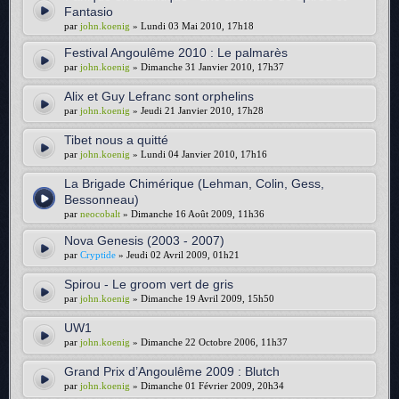
Fantasio
par
john.koenig
» Lundi 03 Mai 2010, 17h18
Festival Angoulême 2010 : Le palmarès
par
john.koenig
» Dimanche 31 Janvier 2010, 17h37
Alix et Guy Lefranc sont orphelins
par
john.koenig
» Jeudi 21 Janvier 2010, 17h28
Tibet nous a quitté
par
john.koenig
» Lundi 04 Janvier 2010, 17h16
La Brigade Chimérique (Lehman, Colin, Gess,
Bessonneau)
par
neocobalt
» Dimanche 16 Août 2009, 11h36
Nova Genesis (2003 - 2007)
par
Cryptide
» Jeudi 02 Avril 2009, 01h21
Spirou - Le groom vert de gris
par
john.koenig
» Dimanche 19 Avril 2009, 15h50
UW1
par
john.koenig
» Dimanche 22 Octobre 2006, 11h37
Grand Prix d’Angoulême 2009 : Blutch
par
john.koenig
» Dimanche 01 Février 2009, 20h34