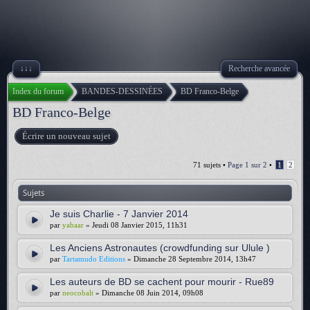
↓↓↓
Recherche avancée
Index du forum
BANDES-DESSINÉES
BD Franco-Belge
BD Franco-Belge
Écrire un nouveau sujet
71 sujets •
Page
1
sur
2
•
1
2
Sujets
Je suis Charlie - 7 Janvier 2014
par
yabaar
» Jeudi 08 Janvier 2015, 11h31
Les Anciens Astronautes (crowdfunding sur Ulule )
par
Tartamudo Editions
» Dimanche 28 Septembre 2014, 13h47
Les auteurs de BD se cachent pour mourir - Rue89
par
neocobalt
» Dimanche 08 Juin 2014, 09h08