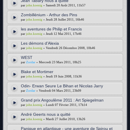
Jean Tabary nous a quitté
par
john.koenig
» Samedi 20 Août 2011, 11h57
Zombillénium - Arthur des Pins
par
john.koenig
» Jeudi 28 Juillet 2011, 16h46
les aventures de Philip et Francis
par
john.koenig
» Jeudi 12 Mai 2011, 17h46
Les démons d'Alexia
par
john.koenig
» Vendredi 26 Décembre 2008, 10h46
WEST
par
Zordar
» Mercredi 23 Mars 2011, 18h25
Blake et Mortimer
par
john.koenig
» Jeudi 19 Juin 2008, 11h36
Odin- Erwan Seure Le Bihan et Nicolas Jarry
par
Zordar
» Vendredi 04 Mars 2011, 23h09
Grand prix Angoulême 2011 : Art Spiegelman
par
john.koenig
» Lundi 07 Février 2011, 17h14
André Geerts nous a quitté
par
john.koenig
» Mardi 27 Juillet 2010, 13h26
Panique en atlantique - une aventure de Spirou et