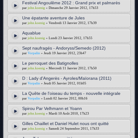
Festival Angoulême 2012 : Grand prix et palmarès
par
john.koenig
» Dimanche 29 Janvier 2012, 17h53
Une épatante aventure de Jules
par
john.koenig
» Vendredi 13 Janvier 2012, 17h39
Aquablue
par
john.koenig
» Lundi 23 Janvier 2012, 17h55
Sept naufragés - Andoryss/Semedo (2012)
par
Vorpalin
» Jeudi 19 Janvier 2012, 23h47
Le perroquet des Batignolles
par
john.koenig
» Mercredi 11 Janvier 2012, 17h50
D : Lady d'Angerès - Ayroles/Maïorana (2011)
par
Vorpalin
» Jeudi 05 Janvier 2012, 01h05
La Quête de l'oiseau du temps - nouvelle intégrale
par
Vorpalin
» Lundi 02 Janvier 2012, 00h16
Spirou Par Velhmann et Yoann
par
john.koenig
» Mardi 10 Août 2010, 17h23
Gilles Chaillet et Daniel Hulet nous ont quitté
par
john.koenig
» Samedi 24 Septembre 2011, 17h33