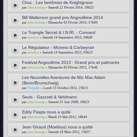
Choc : Les fantômes de Knightgrave
par
john.koenig
» Samedi 22 Février 2014, 19h23
Bill Watterson grand prix Angoulême 2014
par
john.koenig
» Dimanche 02 Février 2014, 17h00
Le Triangle Secret & I.N.RI. - Convard
par
erwelyn
» Samedi 14 Septembre 2013, 04h09
Le Régulateur - Moreno & Corbeyran
par
erwelyn
» Samedi 14 Septembre 2013, 03h23
Festival Angoulême 2013 : Grand prix et palmarès
par
john.koenig
» Dimanche 03 Février 2013, 17h46
Les Nouvelles Aventures de Mic Mac Adam
(Benn/Brunschwig)
par
Vorpalin
» Lundi 15 Octobre 2012, 23h15
Seuls - Gazzotti & Vehlmann
par
john.koenig
» Samedi 21 Juin 2008, 16h23
Eddy Paape nous a quité
par
john.koenig
» Mardi 15 Mai 2012, 18h44
Jean Giraud (Moebius) nous a quitté
par
john.koenig
» Samedi 10 Mars 2012, 13h57