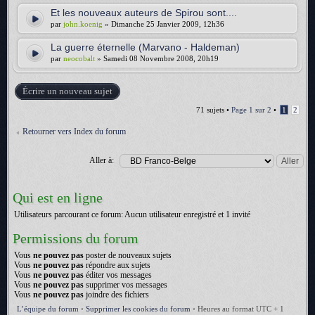
Et les nouveaux auteurs de Spirou sont....
par
john.koenig
» Dimanche 25 Janvier 2009, 12h36
La guerre éternelle (Marvano - Haldeman)
par
neocobalt
» Samedi 08 Novembre 2008, 20h19
Écrire un nouveau sujet
71 sujets •
Page
1
sur
2
•
1
2
Retourner vers Index du forum
Aller à:
Qui est en ligne
Utilisateurs parcourant ce forum: Aucun utilisateur enregistré et 1 invité
Permissions du forum
Vous
ne pouvez pas
poster de nouveaux sujets
Vous
ne pouvez pas
répondre aux sujets
Vous
ne pouvez pas
éditer vos messages
Vous
ne pouvez pas
supprimer vos messages
Vous
ne pouvez pas
joindre des fichiers
L’équipe du forum
•
Supprimer les cookies du forum
•
Heures au format UTC + 1