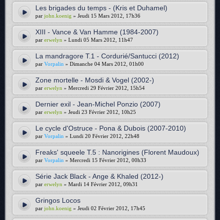
Les brigades du temps - (Kris et Duhamel)
par
john.koenig
» Jeudi 15 Mars 2012, 17h36
XIII - Vance & Van Hamme (1984-2007)
par
erwelyn
» Lundi 05 Mars 2012, 11h47
La mandragore T.1 - Cordurié/Santucci (2012)
par
Vorpalin
» Dimanche 04 Mars 2012, 01h00
Zone mortelle - Mosdi & Vogel (2002-)
par
erwelyn
» Mercredi 29 Février 2012, 15h54
Dernier exil - Jean-Michel Ponzio (2007)
par
erwelyn
» Jeudi 23 Février 2012, 10h25
Le cycle d'Ostruce - Pona & Dubois (2007-2010)
par
Vorpalin
» Lundi 20 Février 2012, 22h48
Freaks' squeele T.5 : Nanorigines (Florent Maudoux)
par
Vorpalin
» Mercredi 15 Février 2012, 00h33
Série Jack Black - Ange & Khaled (2012-)
par
erwelyn
» Mardi 14 Février 2012, 09h31
Gringos Locos
par
john.koenig
» Jeudi 02 Février 2012, 17h45