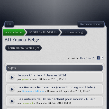
↓↓↓
Recherche avancée
Index du forum
BANDES-DESSINÉES
BD Franco-Belge
BD Franco-Belge
Écrire un nouveau sujet
71 sujets •
Page
1
sur
2
•
1
2
Sujets
Je suis Charlie - 7 Janvier 2014
par
yabaar
» Jeudi 08 Janvier 2015, 11h31
Les Anciens Astronautes (crowdfunding sur Ulule )
par
Tartamudo Editions
» Dimanche 28 Septembre 2014, 13h47
Les auteurs de BD se cachent pour mourir - Rue89
par
neocobalt
» Dimanche 08 Juin 2014, 09h08