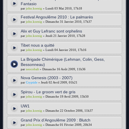
Fantasio
par
john.koenig
» Lundi 03 Mai 2010, 17h18
Festival Angoulême 2010 : Le palmarès
par
john.koenig
» Dimanche 31 Janvier 2010, 17h37
Alix et Guy Lefranc sont orphelins
par
john.koenig
» Jeudi 21 Janvier 2010, 17h28
Tibet nous a quitté
par
john.koenig
» Lundi 04 Janvier 2010, 17h16
La Brigade Chimérique (Lehman, Colin, Gess,
Bessonneau)
par
neocobalt
» Dimanche 16 Août 2009, 11h36
Nova Genesis (2003 - 2007)
par
Cryptide
» Jeudi 02 Avril 2009, 01h21
Spirou - Le groom vert de gris
par
john.koenig
» Dimanche 19 Avril 2009, 15h50
UW1
par
john.koenig
» Dimanche 22 Octobre 2006, 11h37
Grand Prix d’Angoulême 2009 : Blutch
par
john.koenig
» Dimanche 01 Février 2009, 20h34