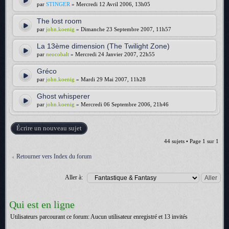
par
STINGER
» Mercredi 12 Avril 2006, 13h05
The lost room
par
john.koenig
» Dimanche 23 Septembre 2007, 11h57
La 13ème dimension (The Twilight Zone)
par
neocobalt
» Mercredi 24 Janvier 2007, 22h55
Gréco
par
john.koenig
» Mardi 29 Mai 2007, 11h28
Ghost whisperer
par
john.koenig
» Mercredi 06 Septembre 2006, 21h46
Écrire un nouveau sujet
44 sujets • Page
1
sur
1
Retourner vers Index du forum
Aller à:
Qui est en ligne
Utilisateurs parcourant ce forum: Aucun utilisateur enregistré et 13 invités