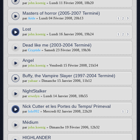
par
john.koenig
» Lundi 11 Février 2008, 18h20
Masters of horror (2005-2007 Terminé)
par
Aède
» Lundi 04 Février 2008, 20h13
1
2
3
Lost
par
john.koenig
» Lundi 16 Janvier 2006, 19h24
1
2
3
Dead like me (2003-2004 Terminé)
par
Cryptide
» Samedi 23 Février 2008, 19h36
Angel
par
john.koenig
» Vendredi 15 Février 2008, 21h54
Buffy, the Vampire Slayer (1997-2004 Terminé)
par
yabaar
» Dimanche 15 Janvier 2006, 11h12
NightStalker
par
erwelyn
» Lundi 14 Janvier 2008, 18h55
Nick Cutter et les Portes du Temps/ Primeval
par
lolo992
» Mercredi 02 Janvier 2008, 22h20
1
2
Médium
par
john.koenig
» Dimanche 19 Février 2006, 12h32
HIGHLANDER