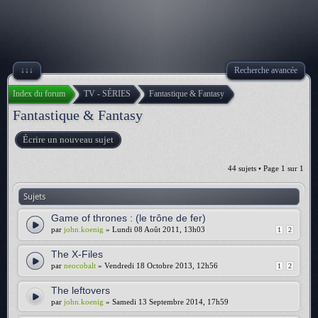
↓↓↓
Recherche avancée
Index du forum
TV - SÉRIES
Fantastique & Fantasy
Fantastique & Fantasy
Écrire un nouveau sujet
44 sujets • Page
1
sur
1
Sujets
Game of thrones : (le trône de fer)
par
john.koenig
» Lundi 08 Août 2011, 13h03
1
2
The X-Files
par
neocobalt
» Vendredi 18 Octobre 2013, 12h56
1
2
The leftovers
par
john.koenig
» Samedi 13 Septembre 2014, 17h59