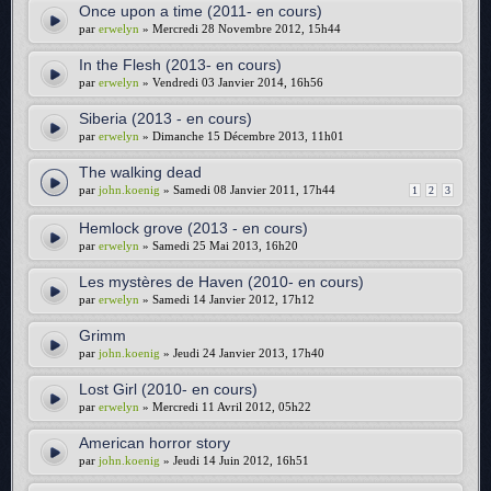
Once upon a time (2011- en cours)
par
erwelyn
» Mercredi 28 Novembre 2012, 15h44
In the Flesh (2013- en cours)
par
erwelyn
» Vendredi 03 Janvier 2014, 16h56
Siberia (2013 - en cours)
par
erwelyn
» Dimanche 15 Décembre 2013, 11h01
The walking dead
par
john.koenig
» Samedi 08 Janvier 2011, 17h44
1
2
3
Hemlock grove (2013 - en cours)
par
erwelyn
» Samedi 25 Mai 2013, 16h20
Les mystères de Haven (2010- en cours)
par
erwelyn
» Samedi 14 Janvier 2012, 17h12
Grimm
par
john.koenig
» Jeudi 24 Janvier 2013, 17h40
Lost Girl (2010- en cours)
par
erwelyn
» Mercredi 11 Avril 2012, 05h22
American horror story
par
john.koenig
» Jeudi 14 Juin 2012, 16h51