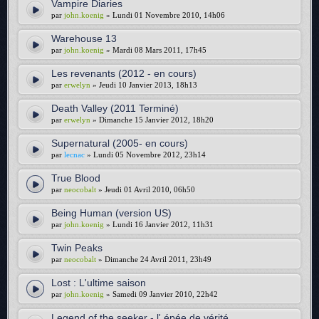
Vampire Diaries
par
john.koenig
» Lundi 01 Novembre 2010, 14h06
Warehouse 13
par
john.koenig
» Mardi 08 Mars 2011, 17h45
Les revenants (2012 - en cours)
par
erwelyn
» Jeudi 10 Janvier 2013, 18h13
Death Valley (2011 Terminé)
par
erwelyn
» Dimanche 15 Janvier 2012, 18h20
Supernatural (2005- en cours)
par
lecnac
» Lundi 05 Novembre 2012, 23h14
True Blood
par
neocobalt
» Jeudi 01 Avril 2010, 06h50
Being Human (version US)
par
john.koenig
» Lundi 16 Janvier 2012, 11h31
Twin Peaks
par
neocobalt
» Dimanche 24 Avril 2011, 23h49
Lost : L'ultime saison
par
john.koenig
» Samedi 09 Janvier 2010, 22h42
Legend of the seeker - l' épée de vérité