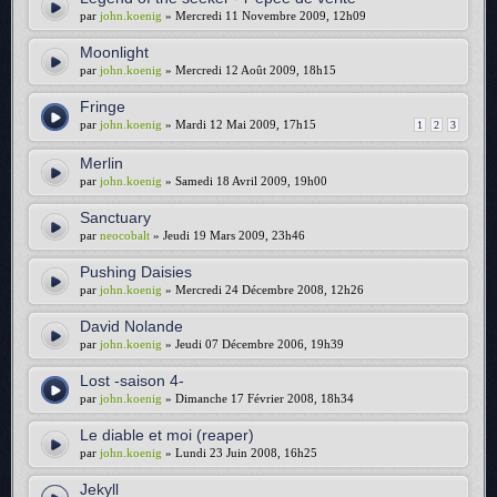
par
john.koenig
» Mercredi 11 Novembre 2009, 12h09
Moonlight
par
john.koenig
» Mercredi 12 Août 2009, 18h15
Fringe
par
john.koenig
» Mardi 12 Mai 2009, 17h15
1
2
3
Merlin
par
john.koenig
» Samedi 18 Avril 2009, 19h00
Sanctuary
par
neocobalt
» Jeudi 19 Mars 2009, 23h46
Pushing Daisies
par
john.koenig
» Mercredi 24 Décembre 2008, 12h26
David Nolande
par
john.koenig
» Jeudi 07 Décembre 2006, 19h39
Lost -saison 4-
par
john.koenig
» Dimanche 17 Février 2008, 18h34
Le diable et moi (reaper)
par
john.koenig
» Lundi 23 Juin 2008, 16h25
Jekyll