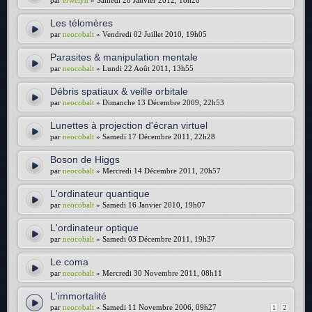
par
erwelyn
» Samedi 28 Janvier 2012, 18h20
Les télomères
par
neocobalt
» Vendredi 02 Juillet 2010, 19h05
Parasites & manipulation mentale
par
neocobalt
» Lundi 22 Août 2011, 13h55
Débris spatiaux & veille orbitale
par
neocobalt
» Dimanche 13 Décembre 2009, 22h53
Lunettes à projection d'écran virtuel
par
neocobalt
» Samedi 17 Décembre 2011, 22h28
Boson de Higgs
par
neocobalt
» Mercredi 14 Décembre 2011, 20h57
L'ordinateur quantique
par
neocobalt
» Samedi 16 Janvier 2010, 19h07
L'ordinateur optique
par
neocobalt
» Samedi 03 Décembre 2011, 19h37
Le coma
par
neocobalt
» Mercredi 30 Novembre 2011, 08h11
L'immortalité
par
neocobalt
» Samedi 11 Novembre 2006, 09h27
1
2