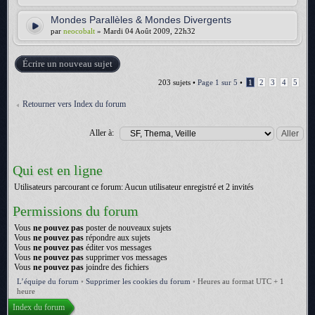
Mondes Parallèles & Mondes Divergents
par
neocobalt
» Mardi 04 Août 2009, 22h32
Écrire un nouveau sujet
203 sujets •
Page
1
sur
5
•
1
2
3
4
5
Retourner vers Index du forum
Aller à:
Qui est en ligne
Utilisateurs parcourant ce forum: Aucun utilisateur enregistré et 2 invités
Permissions du forum
Vous
ne pouvez pas
poster de nouveaux sujets
Vous
ne pouvez pas
répondre aux sujets
Vous
ne pouvez pas
éditer vos messages
Vous
ne pouvez pas
supprimer vos messages
Vous
ne pouvez pas
joindre des fichiers
L’équipe du forum
•
Supprimer les cookies du forum
•
Heures au format UTC + 1
heure
Index du forum