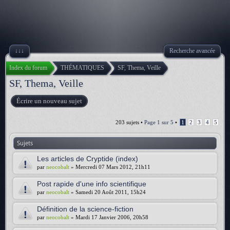
↓↓↓
Recherche avancée
Index du forum
THÉMATIQUES
SF, Thema, Veille
SF, Thema, Veille
Écrire un nouveau sujet
203 sujets •
Page
1
sur
5
•
1
2
3
4
5
Sujets
Les articles de Cryptide (index)
par
neocobalt
» Mercredi 07 Mars 2012, 21h11
Post rapide d'une info scientifique
par
neocobalt
» Samedi 20 Août 2011, 15h24
Définition de la science-fiction
par
neocobalt
» Mardi 17 Janvier 2006, 20h58