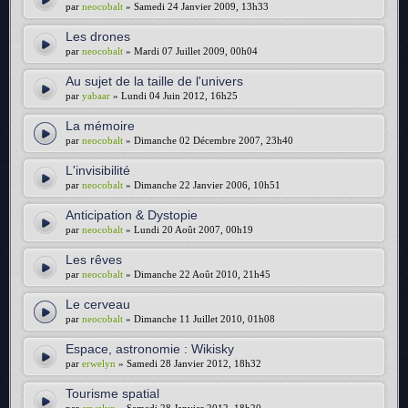
par
neocobalt
» Samedi 24 Janvier 2009, 13h33
Les drones
par
neocobalt
» Mardi 07 Juillet 2009, 00h04
Au sujet de la taille de l'univers
par
yabaar
» Lundi 04 Juin 2012, 16h25
La mémoire
par
neocobalt
» Dimanche 02 Décembre 2007, 23h40
L'invisibilité
par
neocobalt
» Dimanche 22 Janvier 2006, 10h51
Anticipation & Dystopie
par
neocobalt
» Lundi 20 Août 2007, 00h19
Les rêves
par
neocobalt
» Dimanche 22 Août 2010, 21h45
Le cerveau
par
neocobalt
» Dimanche 11 Juillet 2010, 01h08
Espace, astronomie : Wikisky
par
erwelyn
» Samedi 28 Janvier 2012, 18h32
Tourisme spatial