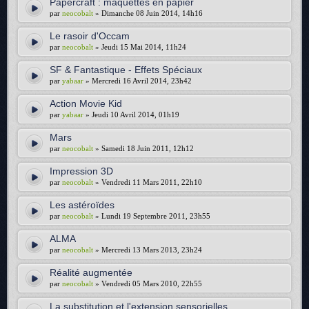
Papercraft : maquettes en papier
par
neocobalt
» Dimanche 08 Juin 2014, 14h16
Le rasoir d'Occam
par
neocobalt
» Jeudi 15 Mai 2014, 11h24
SF & Fantastique - Effets Spéciaux
par
yabaar
» Mercredi 16 Avril 2014, 23h42
Action Movie Kid
par
yabaar
» Jeudi 10 Avril 2014, 01h19
Mars
par
neocobalt
» Samedi 18 Juin 2011, 12h12
Impression 3D
par
neocobalt
» Vendredi 11 Mars 2011, 22h10
Les astéroïdes
par
neocobalt
» Lundi 19 Septembre 2011, 23h55
ALMA
par
neocobalt
» Mercredi 13 Mars 2013, 23h24
Réalité augmentée
par
neocobalt
» Vendredi 05 Mars 2010, 22h55
La substitution et l'extension sensorielles