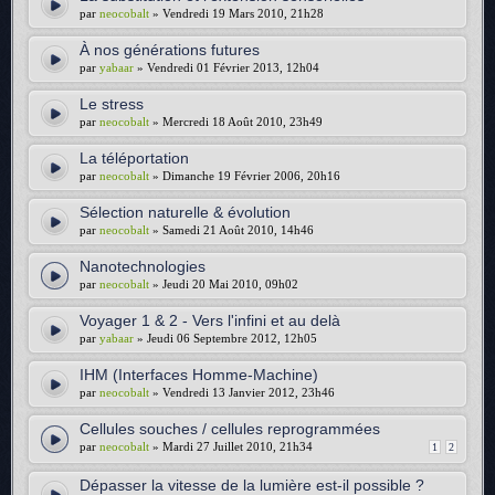
par
neocobalt
» Vendredi 19 Mars 2010, 21h28
À nos générations futures
par
yabaar
» Vendredi 01 Février 2013, 12h04
Le stress
par
neocobalt
» Mercredi 18 Août 2010, 23h49
La téléportation
par
neocobalt
» Dimanche 19 Février 2006, 20h16
Sélection naturelle & évolution
par
neocobalt
» Samedi 21 Août 2010, 14h46
Nanotechnologies
par
neocobalt
» Jeudi 20 Mai 2010, 09h02
Voyager 1 & 2 - Vers l'infini et au delà
par
yabaar
» Jeudi 06 Septembre 2012, 12h05
IHM (Interfaces Homme-Machine)
par
neocobalt
» Vendredi 13 Janvier 2012, 23h46
Cellules souches / cellules reprogrammées
par
neocobalt
» Mardi 27 Juillet 2010, 21h34
1
2
Dépasser la vitesse de la lumière est-il possible ?