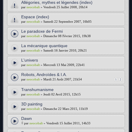
Allégories, mythes et légendes (index)
par
neocobalt
» Vendredi 25 Juillet 2008, 20h14
Espace (index)
par
neocobalt
» Samedi 22 Septembre 2007, 16h05
Le paradoxe de Fermi
par
neocobalt
» Dimanche 08 Février 2015, 19h38
La mécanique quantique
par
neocobalt
» Samedi 16 Janvier 2010, 20h21
L'univers
par
neocobalt
» Mercredi 13 Mai 2009, 22h41
Robots, Androïdes & I.A.
par
neocobalt
» Mardi 21 Août 2007, 21h54
1
2
Transhumanisme
par
neocobalt
» Jeudi 02 Avril 2015, 12h15
3D painting
par
neocobalt
» Dimanche 22 Mars 2015, 11h19
Dawn
par
neocobalt
» Vendredi 15 Juillet 2011, 14h33