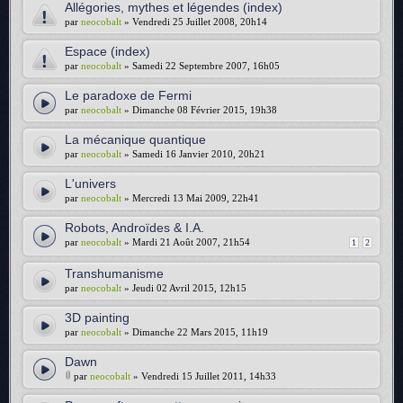
Allégories, mythes et légendes (index)
par
neocobalt
» Vendredi 25 Juillet 2008, 20h14
Espace (index)
par
neocobalt
» Samedi 22 Septembre 2007, 16h05
Le paradoxe de Fermi
par
neocobalt
» Dimanche 08 Février 2015, 19h38
La mécanique quantique
par
neocobalt
» Samedi 16 Janvier 2010, 20h21
L'univers
par
neocobalt
» Mercredi 13 Mai 2009, 22h41
Robots, Androïdes & I.A.
par
neocobalt
» Mardi 21 Août 2007, 21h54
1
2
Transhumanisme
par
neocobalt
» Jeudi 02 Avril 2015, 12h15
3D painting
par
neocobalt
» Dimanche 22 Mars 2015, 11h19
Dawn
par
neocobalt
» Vendredi 15 Juillet 2011, 14h33