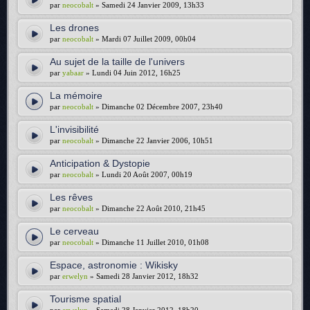
par
neocobalt
» Samedi 24 Janvier 2009, 13h33
Les drones
par
neocobalt
» Mardi 07 Juillet 2009, 00h04
Au sujet de la taille de l'univers
par
yabaar
» Lundi 04 Juin 2012, 16h25
La mémoire
par
neocobalt
» Dimanche 02 Décembre 2007, 23h40
L'invisibilité
par
neocobalt
» Dimanche 22 Janvier 2006, 10h51
Anticipation & Dystopie
par
neocobalt
» Lundi 20 Août 2007, 00h19
Les rêves
par
neocobalt
» Dimanche 22 Août 2010, 21h45
Le cerveau
par
neocobalt
» Dimanche 11 Juillet 2010, 01h08
Espace, astronomie : Wikisky
par
erwelyn
» Samedi 28 Janvier 2012, 18h32
Tourisme spatial