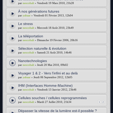
par
neocobalt
» Vendredi 19 Mars 2010, 21h28
À nos générations futures
par
yabaar
» Vendredi 01 Février 2013, 12h04
Le stress
par
neocobalt
» Mercredi 18 Août 2010, 23h49
La téléportation
par
neocobalt
» Dimanche 19 Février 2006, 20h16
Sélection naturelle & évolution
par
neocobalt
» Samedi 21 Août 2010, 14h46
Nanotechnologies
par
neocobalt
» Jeudi 20 Mai 2010, 09h02
Voyager 1 & 2 - Vers l'infini et au delà
par
yabaar
» Jeudi 06 Septembre 2012, 12h05
IHM (Interfaces Homme-Machine)
par
neocobalt
» Vendredi 13 Janvier 2012, 23h46
Cellules souches / cellules reprogrammées
par
neocobalt
» Mardi 27 Juillet 2010, 21h34
1
2
Dépasser la vitesse de la lumière est-il possible ?