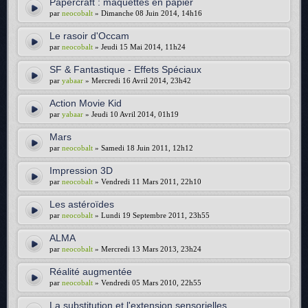
Papercraft : maquettes en papier
par
neocobalt
» Dimanche 08 Juin 2014, 14h16
Le rasoir d'Occam
par
neocobalt
» Jeudi 15 Mai 2014, 11h24
SF & Fantastique - Effets Spéciaux
par
yabaar
» Mercredi 16 Avril 2014, 23h42
Action Movie Kid
par
yabaar
» Jeudi 10 Avril 2014, 01h19
Mars
par
neocobalt
» Samedi 18 Juin 2011, 12h12
Impression 3D
par
neocobalt
» Vendredi 11 Mars 2011, 22h10
Les astéroïdes
par
neocobalt
» Lundi 19 Septembre 2011, 23h55
ALMA
par
neocobalt
» Mercredi 13 Mars 2013, 23h24
Réalité augmentée
par
neocobalt
» Vendredi 05 Mars 2010, 22h55
La substitution et l'extension sensorielles