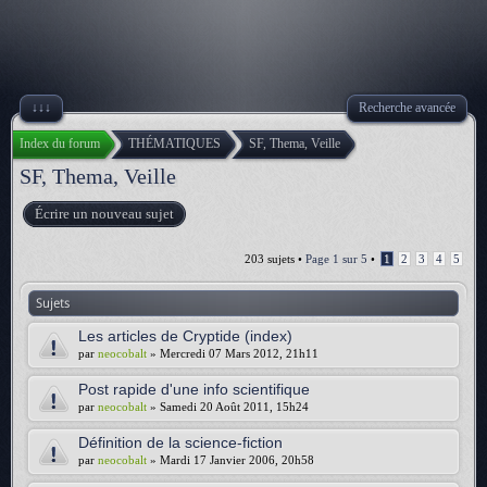
↓↓↓
Recherche avancée
Index du forum
THÉMATIQUES
SF, Thema, Veille
SF, Thema, Veille
Écrire un nouveau sujet
203 sujets •
Page
1
sur
5
•
1
2
3
4
5
Sujets
Les articles de Cryptide (index)
par
neocobalt
» Mercredi 07 Mars 2012, 21h11
Post rapide d'une info scientifique
par
neocobalt
» Samedi 20 Août 2011, 15h24
Définition de la science-fiction
par
neocobalt
» Mardi 17 Janvier 2006, 20h58