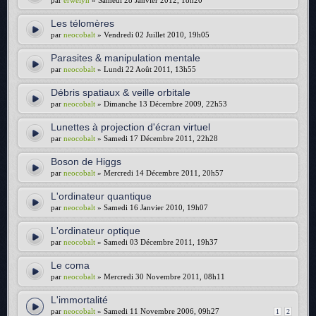
par
erwelyn
» Samedi 28 Janvier 2012, 18h20
Les télomères
par
neocobalt
» Vendredi 02 Juillet 2010, 19h05
Parasites & manipulation mentale
par
neocobalt
» Lundi 22 Août 2011, 13h55
Débris spatiaux & veille orbitale
par
neocobalt
» Dimanche 13 Décembre 2009, 22h53
Lunettes à projection d'écran virtuel
par
neocobalt
» Samedi 17 Décembre 2011, 22h28
Boson de Higgs
par
neocobalt
» Mercredi 14 Décembre 2011, 20h57
L'ordinateur quantique
par
neocobalt
» Samedi 16 Janvier 2010, 19h07
L'ordinateur optique
par
neocobalt
» Samedi 03 Décembre 2011, 19h37
Le coma
par
neocobalt
» Mercredi 30 Novembre 2011, 08h11
L'immortalité
par
neocobalt
» Samedi 11 Novembre 2006, 09h27
1
2