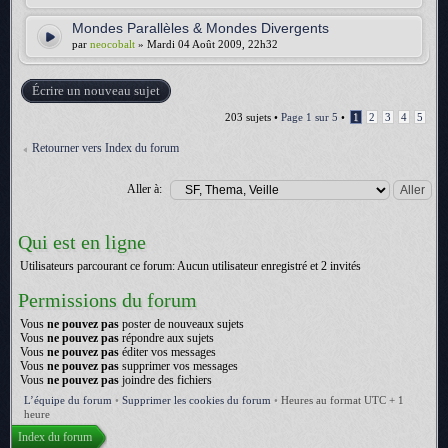
Mondes Parallèles & Mondes Divergents
par
neocobalt
» Mardi 04 Août 2009, 22h32
Écrire un nouveau sujet
203 sujets •
Page
1
sur
5
•
1
2
3
4
5
Retourner vers Index du forum
Aller à:
Qui est en ligne
Utilisateurs parcourant ce forum: Aucun utilisateur enregistré et 2 invités
Permissions du forum
Vous
ne pouvez pas
poster de nouveaux sujets
Vous
ne pouvez pas
répondre aux sujets
Vous
ne pouvez pas
éditer vos messages
Vous
ne pouvez pas
supprimer vos messages
Vous
ne pouvez pas
joindre des fichiers
L’équipe du forum
•
Supprimer les cookies du forum
•
Heures au format UTC + 1
heure
Index du forum