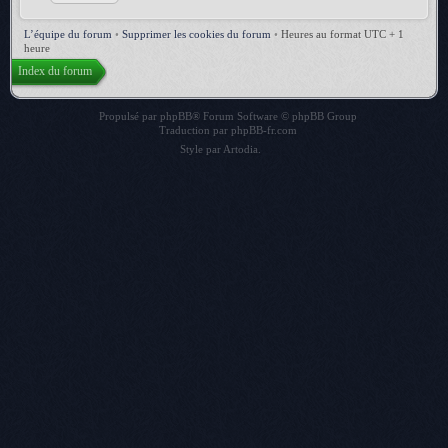
L’équipe du forum
•
Supprimer les cookies du forum
•
Heures au format UTC + 1
heure
Index du forum
Propulsé par
phpBB
® Forum Software © phpBB Group
Traduction par
phpBB-fr.com
Style par
Artodia
.