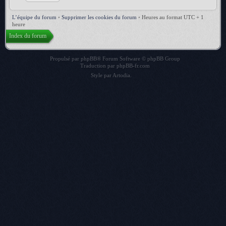
L’équipe du forum
•
Supprimer les cookies du forum
•
Heures au format UTC + 1
heure
Index du forum
Propulsé par
phpBB
® Forum Software © phpBB Group
Traduction par
phpBB-fr.com
Style par
Artodia
.