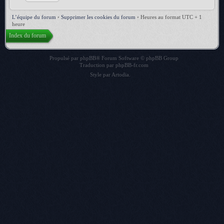
L’équipe du forum
•
Supprimer les cookies du forum
•
Heures au format UTC + 1
heure
Index du forum
Propulsé par
phpBB
® Forum Software © phpBB Group
Traduction par
phpBB-fr.com
Style par
Artodia
.