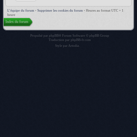
L’équipe du forum
•
Supprimer les cookies du forum
•
Heures au format UTC + 1
heure
Index du forum
Propulsé par
phpBB
® Forum Software © phpBB Group
Traduction par
phpBB-fr.com
Style par
Artodia
.