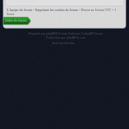
L’équipe du forum
•
Supprimer les cookies du forum
•
Heures au format UTC + 1
heure
Index du forum
Propulsé par
phpBB
® Forum Software © phpBB Group
Traduction par
phpBB-fr.com
Style par
Artodia
.