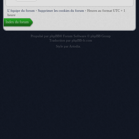
L’équipe du forum
•
Supprimer les cookies du forum
•
Heures au format UTC + 1
heure
Index du forum
Propulsé par
phpBB
® Forum Software © phpBB Group
Traduction par
phpBB-fr.com
Style par
Artodia
.