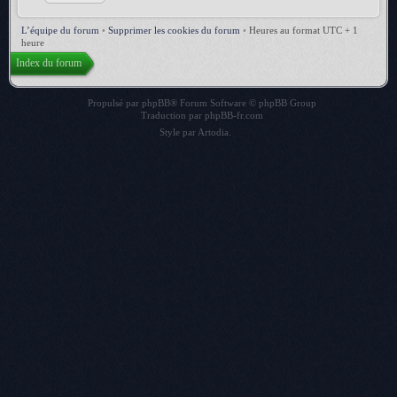
L’équipe du forum
•
Supprimer les cookies du forum
•
Heures au format UTC + 1
heure
Index du forum
Propulsé par
phpBB
® Forum Software © phpBB Group
Traduction par
phpBB-fr.com
Style par
Artodia
.