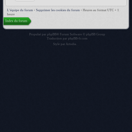
L’équipe du forum
•
Supprimer les cookies du forum
•
Heures au format UTC + 1
heure
Index du forum
Propulsé par
phpBB
® Forum Software © phpBB Group
Traduction par
phpBB-fr.com
Style par
Artodia
.